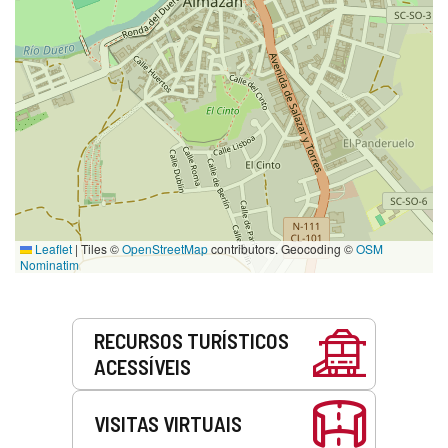
Leaflet
|
Tiles ©
OpenStreetMap
contributors. Geocoding ©
OSM
Nominatim
Serviços
RECURSOS TURÍSTICOS
ACESSÍVEIS
VISITAS VIRTUAIS