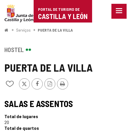
Portal
Ir para o conteúdo
PORTAL DE TURISMO DE
Menu
de
CASTILLA Y LEÓN
fecha
Mostr
Turismo
opçõe
Começo
Serviços
PUERTA DE LA VILLA
de
de
naveg
Castilla
HOSTEL
y
PUERTA DE LA VILLA
León
x
Facebook
Versão
Imprimir
Adicionar
PDF
/
remover
TIPO
de
SALAS E ASSENTOS
meus
cadernos
Total de lugares
20
Total de quartos