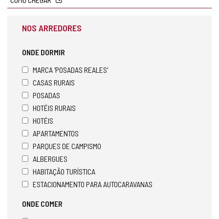
c
l
NOS ARREDORES
i
e
n
ONDE DORMIR
t
e
MARCA 'POSADAS REALES'
d
CASAS RURAIS
e
POSADAS
e
-
HOTÉIS RURAIS
m
HOTÉIS
a
APARTAMENTOS
i
l
PARQUES DE CAMPISMO
)
ALBERGUES
HABITAÇÃO TURÍSTICA
ESTACIONAMENTO PARA AUTOCARAVANAS
ONDE COMER