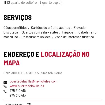
11
2
quarto de solteiro
9
quarto duplo
SERVIÇOS
Cães permitidos
Cartões de crédito aceitos
Elevador
Discoteca
Quartos com sala – suítes
Frigobar
Cabeleireiro
masculino
Restaurante no local
Zona de interesse turístico
ENDEREÇO E
LOCALIZAÇÃO NO
MAPA
Endereço
Calle ARCO DE LA VILLA 5.
Almazán.
Soria
postal
Endereço
(
puertadelavilla@ha-hoteles.com
de
Pagina
a
www.puertadelavilla.es
email
web
Telefones
b
975 310 415
r
975 310 415
e
o
COMO CHEGAR