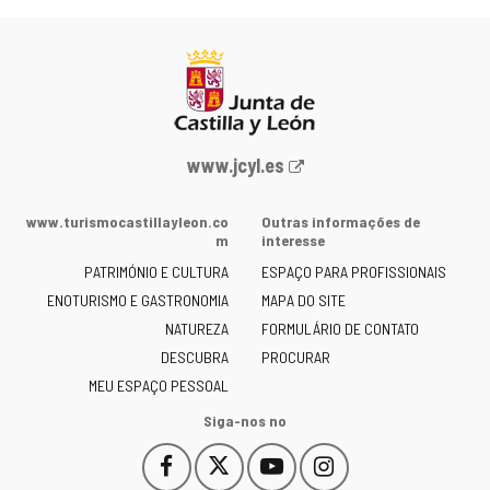
Portal
www.jcyl.es
Web
da
www.turismocastillayleon.co
Outras informações de
Junta
m
interesse
de
PATRIMÓNIO E CULTURA
ESPAÇO PARA PROFISSIONAIS
Castilla
ENOTURISMO E GASTRONOMIA
MAPA DO SITE
y
NATUREZA
FORMULÁRIO DE CONTATO
León
-
DESCUBRA
PROCURAR
MEU ESPAÇO PESSOAL
Siga-nos no
Facebook
X
YouTube
Instagram
Este
Este
Este
Este