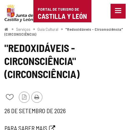
Portal
Ir para o conteúdo
PORTAL DE TURISMO DE
Menu
de
CASTILLA Y LEÓN
fecha
Mostr
Turismo
opçõe
Começo
Serviços
Guia Cultural
"Redoxidáveis ​​- Circonsciência"
de
(CIRCONSCIÊNCIA)
de
naveg
"REDOXIDÁVEIS ​​-
Castilla
CIRCONSCIÊNCIA"
y
León
(CIRCONSCIÊNCIA)
Adicionar
Versão
Imprimir
/
PDF
datas
26 DE SETEMBRO DE 2026
remover
de
Quando?
meus
Link
PARA SABER MAIS
cadernos