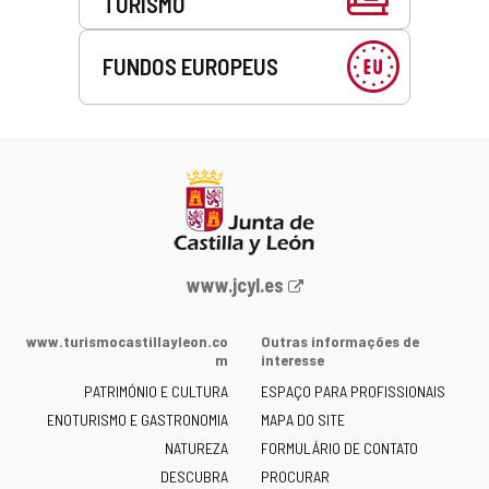
TURISMO
FUNDOS EUROPEUS
Portal
www.jcyl.es
Web
da
www.turismocastillayleon.co
Outras informações de
Junta
m
interesse
de
PATRIMÓNIO E CULTURA
ESPAÇO PARA PROFISSIONAIS
Castilla
ENOTURISMO E GASTRONOMIA
MAPA DO SITE
y
NATUREZA
FORMULÁRIO DE CONTATO
León
-
DESCUBRA
PROCURAR