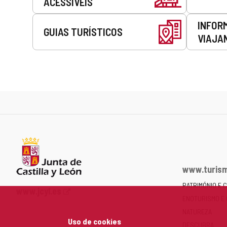
ACESSÍVEIS
INFOR
GUIAS TURÍSTICOS
VIAJA
www.turism
PATRIMÓNIO E 
Portal
www.jcyl.es
ENOTURISMO E
Web
da
NATUREZA
Uso de cookies
Junta
DESCUBRA