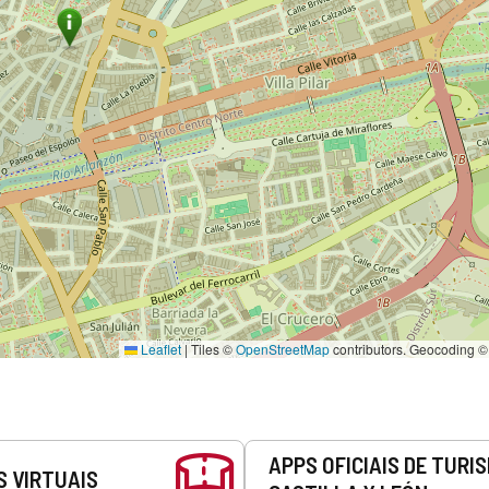
Leaflet
|
Tiles ©
OpenStreetMap
contributors. Geocoding 
APPS OFICIAIS DE TURI
S VIRTUAIS