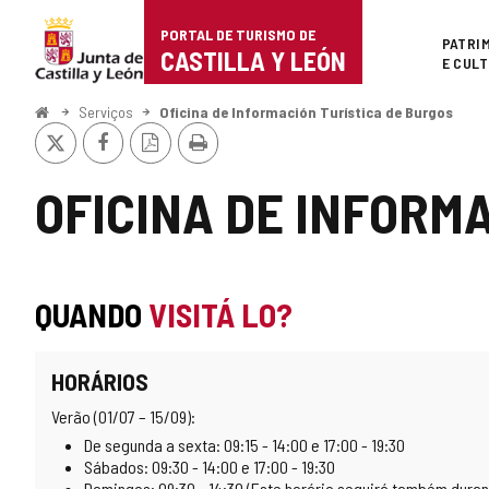
Portal
Ir para o conteúdo
PORTAL DE TURISMO DE
Superi
PATRI
de
CASTILLA Y LEÓN
E CUL
Turismo
Começo
Serviços
Oficina de Información Turística de Burgos
x
Facebook
Versão
Imprimir
de
PDF
Castilla
OFICINA DE INFORM
y
León
QUANDO
VISITÁ LO?
HORÁRIOS
Verão (01/07 – 15/09):
De segunda a sexta: 09:15 - 14:00 e 17:00 - 19:30
Sábados: 09:30 - 14:00 e 17:00 - 19:30
Domingos: 09:30 - 14:30 (Este horário seguirá também duran