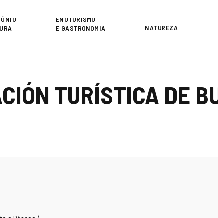
or
MÓNIO
ENOTURISMO
NATUREZA
TURA
E GASTRONOMIA
ACIÓN TURÍSTICA DE 
te a Páscoa.)