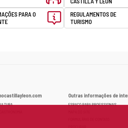
CASTILLA Y LEÓN
MAÇÕES PARA O
REGULAMENTOS DE
NTE
TURISMO
ocastillayleon.com
Outras informações de int
CULTURA
ESPAÇO PARA PROFISSIONAIS
 GASTRONOMIA
MAPA DO SITE
FORMULÁRIO DE CONTATO
PROCURAR