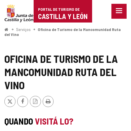
Portal
Ir para o conteúdo
PORTAL DE TURISMO DE
Menu
de
CASTILLA Y LEÓN
fecha
Mostr
Turismo
opçõe
Começo
Serviços
Oficina de Turismo de la Mancomunidad Ruta
de
del Vino
de
naveg
Castilla
OFICINA DE TURISMO DE LA
y
MANCOMUNIDAD RUTA DEL
León
VINO
x
Facebook
Versão
Imprimir
PDF
QUANDO
VISITÁ LO?