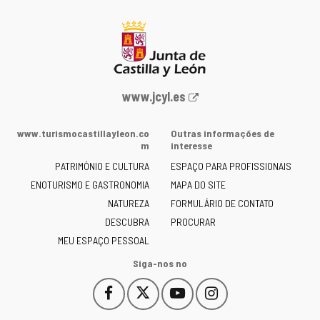
Portal
www.jcyl.es
Web
da
www.turismocastillayleon.co
Outras informações de
Junta
m
interesse
de
PATRIMÓNIO E CULTURA
ESPAÇO PARA PROFISSIONAIS
Castilla
ENOTURISMO E GASTRONOMIA
MAPA DO SITE
y
NATUREZA
FORMULÁRIO DE CONTATO
León
-
DESCUBRA
PROCURAR
MEU ESPAÇO PESSOAL
Siga-nos no
Facebook
X
YouTube
Instagram
Este
Este
Este
Este
enlace
enlace
enlace
enlace