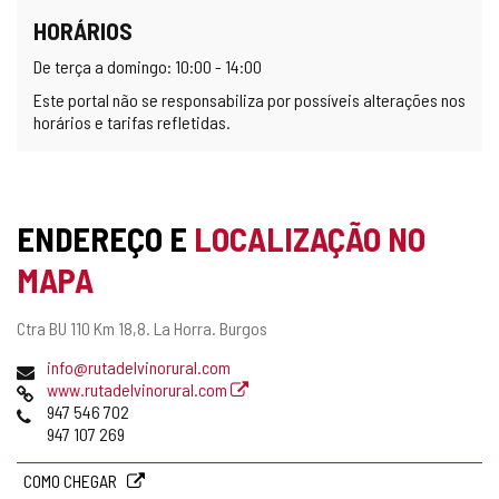
HORÁRIOS
De terça a domingo: 10:00 - 14:00
Este portal não se responsabiliza por possíveis alterações nos
horários e tarifas refletidas.
ENDEREÇO E
LOCALIZAÇÃO NO
MAPA
Endereço
Ctra BU 110 Km 18,8.
La Horra.
Burgos
postal
Endereço
info@rutadelvinorural.com
de
Pagina
www.rutadelvinorural.com
email
web
Telefones
947 546 702
947 107 269
COMO CHEGAR