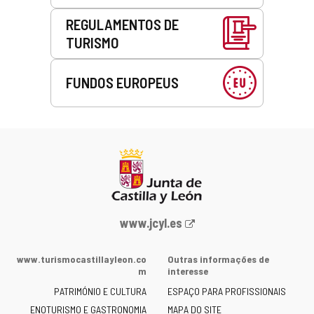
REGULAMENTOS DE
TURISMO
FUNDOS EUROPEUS
Portal
www.jcyl.es
Web
da
www.turismocastillayleon.co
Outras informações de
Junta
m
interesse
de
PATRIMÓNIO E CULTURA
ESPAÇO PARA PROFISSIONAIS
Castilla
ENOTURISMO E GASTRONOMIA
MAPA DO SITE