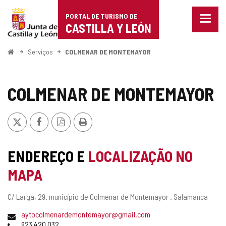
Portal
Ir para o conteúdo
PORTAL DE TURISMO DE
Menu
de
CASTILLA Y LEÓN
fecha
Mostr
Turismo
opçõe
Começo
Serviços
COLMENAR DE MONTEMAYOR
de
de
naveg
Castilla
COLMENAR DE MONTEMAYOR
y
x
Facebook
Versão
Imprimir
León
PDF
ENDEREÇO E
LOCALIZAÇÃO NO
MAPA
Endereço
C/ Larga, 29.
município de Colmenar de Montemayor .
Salamanca
postal
Endereço
aytocolmenardemontemayor@gmail.com
de
Telefones
923 420 032