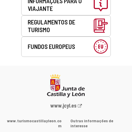
INFORMAÇÕES PARA O
VIAJANTE
REGULAMENTOS DE
TURISMO
FUNDOS EUROPEUS
Portal
www.jcyl.es
Web
da
www.turismocastillayleon.co
Outras informações de
Junta
m
interesse
de