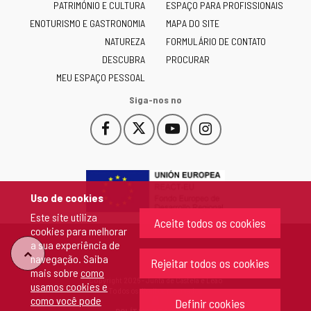
PATRIMÓNIO E CULTURA
ESPAÇO PARA PROFISSIONAIS
Castilla
ENOTURISMO E GASTRONOMIA
MAPA DO SITE
y
NATUREZA
FORMULÁRIO DE CONTATO
León
-
DESCUBRA
PROCURAR
MEU ESPAÇO PESSOAL
Siga-nos no
Facebook
X
YouTube
Instagram
Este
Este
Este
Este
enlace
enlace
enlace
enlace
se
se
se
se
abrirá
abrirá
abrirá
abrirá
en
en
en
en
Uso de cookies
una
una
una
una
Este site utiliza
ventana
ventana
ventana
ventana
Aceite todos os cookies
cookies para melhorar
nueva.
nueva.
nueva.
nueva.
a sua experiência de
"Voltar
navegação. Saiba
Rejeitar todos os cookies
mais sobre
como
Copyright 2026 - Junta de Castela e Leão
usamos cookies e
ao
Todos os direitos reservados
como você pode
Definir cookies
POLÍTICA DE COOKIES