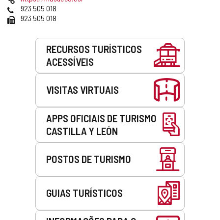
email
web
Telefones
923 505 018
Fax
923 505 018
Serviços
RECURSOS TURÍSTICOS
ACESSÍVEIS
VISITAS VIRTUAIS
APPS OFICIAIS DE TURISMO
CASTILLA Y LEÓN
POSTOS DE TURISMO
GUIAS TURÍSTICOS