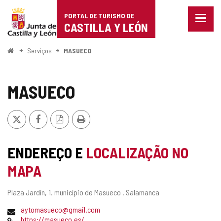
Portal
Ir para o conteúdo
PORTAL DE TURISMO DE
Menu
de
CASTILLA Y LEÓN
fecha
Mostr
Turismo
opçõe
Começo
Serviços
MASUECO
de
de
naveg
Castilla
MASUECO
y
x
Facebook
Versão
Imprimir
León
PDF
ENDEREÇO E
LOCALIZAÇÃO NO
MAPA
Endereço
Plaza Jardín, 1.
município de Masueco .
Salamanca
postal
Endereço
aytomasueco@gmail.com
de
Pagina
https://masueco.es/