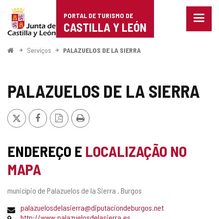
Portal
Ir para o conteúdo
PORTAL DE TURISMO DE
Menu
de
CASTILLA Y LEÓN
fecha
Mostr
Turismo
opçõe
Começo
Serviços
PALAZUELOS DE LA SIERRA
de
de
naveg
Castilla
PALAZUELOS DE LA SIERRA
y
x
Facebook
Versão
Imprimir
León
PDF
ENDEREÇO E
LOCALIZAÇÃO NO
MAPA
Endereço
município de Palazuelos de la Sierra .
Burgos
postal
Endereço
palazuelosdelasierra@diputaciondeburgos.net
de
Pagina
http://www.palazuelosdelasierra.es