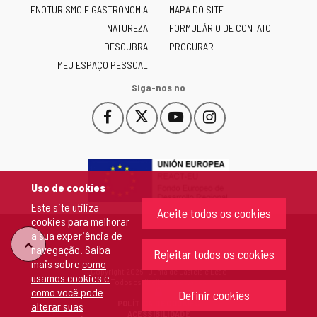
ENOTURISMO E GASTRONOMIA
MAPA DO SITE
y
NATUREZA
FORMULÁRIO DE CONTATO
León
-
DESCUBRA
PROCURAR
MEU ESPAÇO PESSOAL
Siga-nos no
Facebook
X
YouTube
Instagram
Este
Este
Este
Este
enlace
enlace
enlace
enlace
se
se
se
se
abrirá
abrirá
abrirá
abrirá
en
en
en
en
Uso de cookies
una
una
una
una
Este site utiliza
ventana
ventana
ventana
ventana
Aceite todos os cookies
cookies para melhorar
nueva.
nueva.
nueva.
nueva.
a sua experiência de
"Voltar
navegação. Saiba
Rejeitar todos os cookies
mais sobre
como
Copyright 2026 - Junta de Castela e Leão
usamos cookies e
ao
Todos os direitos reservados
como você pode
Definir cookies
POLÍTICA DE COOKIES
alterar suas
topo"
ACESSIBILIDADE