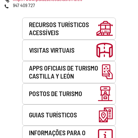
email
web
Telefones
947 409 727
Serviços
RECURSOS TURÍSTICOS
ACESSÍVEIS
VISITAS VIRTUAIS
APPS OFICIAIS DE TURISMO
CASTILLA Y LEÓN
POSTOS DE TURISMO
GUIAS TURÍSTICOS
INFORMAÇÕES PARA O