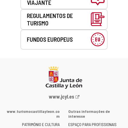
VIAJANTE
REGULAMENTOS DE
TURISMO
FUNDOS EUROPEUS
Portal
www.jcyl.es
Web
da
www.turismocastillayleon.co
Outras informações de
Junta
m
interesse
de
PATRIMÓNIO E CULTURA
ESPAÇO PARA PROFISSIONAIS
Castilla