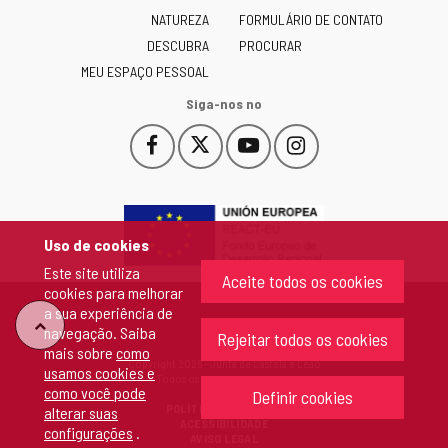
y
NATUREZA
FORMULÁRIO DE CONTATO
León
-
DESCUBRA
PROCURAR
MEU ESPAÇO PESSOAL
Siga-nos no
Facebook
X
YouTube
Instagram
Este
Este
Este
Este
enlace
enlace
enlace
enlace
se
se
se
se
abrirá
abrirá
abrirá
abrirá
en
en
en
en
Uso de cookies
una
una
una
una
Este site utiliza
ventana
ventana
ventana
ventana
Aceite todos os cookies
cookies para melhorar
nueva.
nueva.
nueva.
nueva.
a sua experiência de
"Voltar
navegação. Saiba
Rejeitar todos os cookies
mais sobre
como
Copyright 2026 - Junta de Castela e Leão
usamos cookies e
ao
Todos os direitos reservados
como você pode
Definir cookies
POLÍTICA DE COOKIES
alterar suas
topo"
ACESSIBILIDADE
configurações
.
AVISO LEGAL