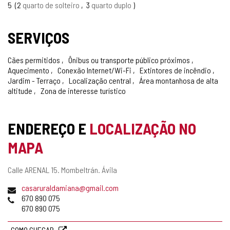
5
2
quarto de solteiro
3
quarto duplo
SERVIÇOS
Cães permitidos
Ônibus ou transporte público próximos
Aquecimento
Conexão Internet/Wi-Fi
Extintores de incêndio
Jardim - Terraço
Localização central
Área montanhosa de alta
altitude
Zona de interesse turístico
ENDEREÇO E
LOCALIZAÇÃO NO
MAPA
Endereço
Calle ARENAL 15.
Mombeltrán.
Ávila
postal
Endereço
casaruraldamiana@gmail.com
de
Telefones
670 890 075
email
670 890 075
COMO CHEGAR