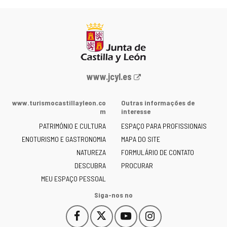
Portal
www.jcyl.es
Web
da
www.turismocastillayleon.co
Outras informações de
Junta
m
interesse
de
PATRIMÓNIO E CULTURA
ESPAÇO PARA PROFISSIONAIS
Castilla
ENOTURISMO E GASTRONOMIA
MAPA DO SITE
y
NATUREZA
FORMULÁRIO DE CONTATO
León
-
DESCUBRA
PROCURAR
MEU ESPAÇO PESSOAL
Siga-nos no
Facebook
X
YouTube
Instagram
Este
Este
Este
Este