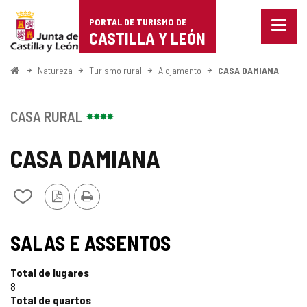
Portal
Ir para o conteúdo
PORTAL DE TURISMO DE
Menu
de
CASTILLA Y LEÓN
fecha
Mostr
Turismo
opçõe
Começo
Natureza
Turismo rural
Alojamento
CASA DAMIANA
de
de
naveg
Castilla
CASA RURAL
y
CASA DAMIANA
León
Versão
Imprimir
Adicionar
PDF
/
remover
de
SALAS E ASSENTOS
meus
cadernos
Total de lugares
8
Total de quartos