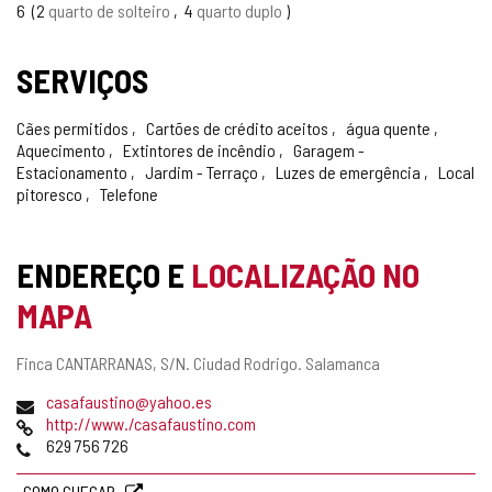
6
2
quarto de solteiro
4
quarto duplo
SERVIÇOS
Cães permitidos
Cartões de crédito aceitos
água quente
Aquecimento
Extintores de incêndio
Garagem -
Estacionamento
Jardim - Terraço
Luzes de emergência
Local
pitoresco
Telefone
ENDEREÇO E
LOCALIZAÇÃO NO
MAPA
Endereço
Finca CANTARRANAS, S/N.
Ciudad Rodrigo.
Salamanca
postal
Endereço
casafaustino@yahoo.es
de
Pagina
http://www./casafaustino.com
email
web
Telefones
629 756 726
COMO CHEGAR