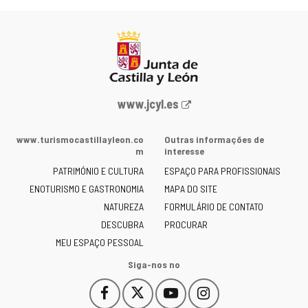
Portal
www.jcyl.es
Web
da
www.turismocastillayleon.co
Outras informações de
Junta
m
interesse
de
PATRIMÓNIO E CULTURA
ESPAÇO PARA PROFISSIONAIS
Castilla
ENOTURISMO E GASTRONOMIA
MAPA DO SITE
y
NATUREZA
FORMULÁRIO DE CONTATO
León
-
DESCUBRA
PROCURAR
MEU ESPAÇO PESSOAL
Siga-nos no
Facebook
X
YouTube
Instagram
Este
Este
Este
Este