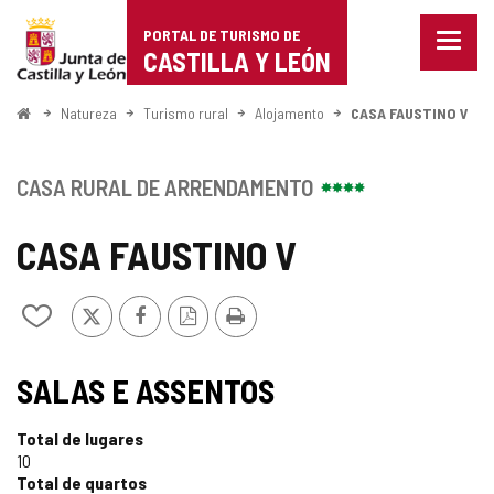
Portal
Ir para o conteúdo
PORTAL DE TURISMO DE
Menu
de
CASTILLA Y LEÓN
fecha
Mostr
Turismo
opçõe
Começo
Natureza
Turismo rural
Alojamento
CASA FAUSTINO V
de
de
naveg
Castilla
CASA RURAL DE ARRENDAMENTO
y
CASA FAUSTINO V
León
x
Facebook
Versão
Imprimir
Adicionar
PDF
/
remover
de
SALAS E ASSENTOS
meus
cadernos
Total de lugares
10
Total de quartos