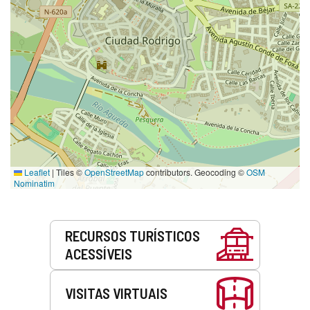
Leaflet
|
Tiles ©
OpenStreetMap
contributors. Geocoding ©
OSM
Nominatim
Serviços
RECURSOS TURÍSTICOS
ACESSÍVEIS
VISITAS VIRTUAIS