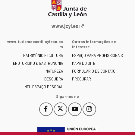
Portal
www.jcyl.es
Web
da
www.turismocastillayleon.co
Outras informações de
Junta
m
interesse
de
PATRIMÓNIO E CULTURA
ESPAÇO PARA PROFISSIONAIS
Castilla
ENOTURISMO E GASTRONOMIA
MAPA DO SITE
y
NATUREZA
FORMULÁRIO DE CONTATO
León
-
DESCUBRA
PROCURAR
MEU ESPAÇO PESSOAL
Siga-nos no
Facebook
X
YouTube
Instagram
Este
Este
Este
Este
enlace
enlace
enlace
enlace
se
se
se
se
abrirá
abrirá
abrirá
abrirá