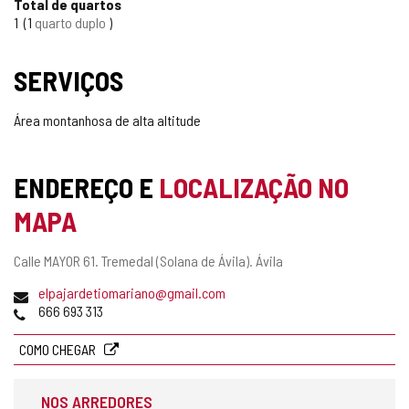
Total de quartos
1
1
quarto duplo
SERVIÇOS
Área montanhosa de alta altitude
ENDEREÇO E
LOCALIZAÇÃO NO
MAPA
Endereço
Calle MAYOR 61.
Tremedal (Solana de Ávila).
Ávila
postal
Endereço
elpajardetiomariano@gmail.com
de
Telefones
666 693 313
email
COMO CHEGAR
NOS ARREDORES