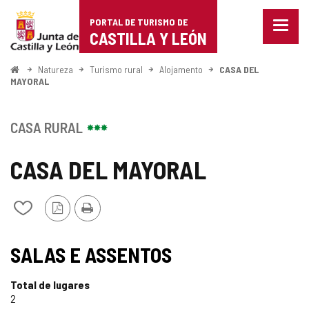
Portal
Ir para o conteúdo
PORTAL DE TURISMO DE
Menu
de
CASTILLA Y LEÓN
fecha
Mostr
Turismo
opçõe
Começo
Natureza
Turismo rural
Alojamento
CASA DEL
de
MAYORAL
de
naveg
Castilla
CASA RURAL
y
CASA DEL MAYORAL
León
Versão
Imprimir
Adicionar
PDF
/
remover
de
SALAS E ASSENTOS
meus
cadernos
Total de lugares
2