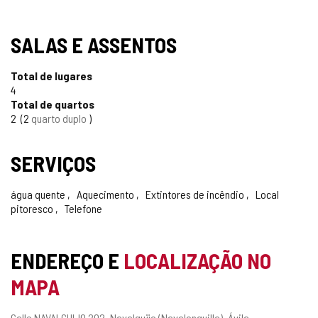
SALAS E ASSENTOS
Total de lugares
4
Total de quartos
2
2
quarto duplo
SERVIÇOS
água quente
Aquecimento
Extintores de incêndio
Local
pitoresco
Telefone
ENDEREÇO E
LOCALIZAÇÃO NO
MAPA
Endereço
Calle NAVALGUIJO 202.
Navalguijo (Navalonguilla).
Ávila