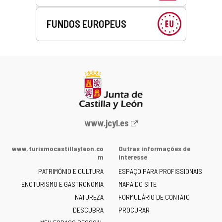
FUNDOS EUROPEUS
Portal
www.jcyl.es
Web
da
www.turismocastillayleon.co
Outras informações de
Junta
m
interesse
de
PATRIMÓNIO E CULTURA
ESPAÇO PARA PROFISSIONAIS
Castilla
ENOTURISMO E GASTRONOMIA
MAPA DO SITE
y
NATUREZA
FORMULÁRIO DE CONTATO
León
-
DESCUBRA
PROCURAR