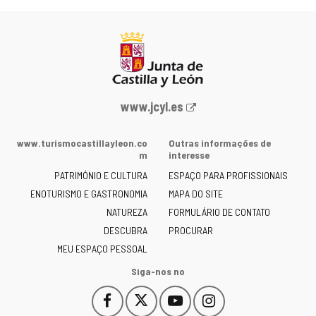
Portal
www.jcyl.es
Web
da
www.turismocastillayleon.co
Outras informações de
Junta
m
interesse
de
PATRIMÓNIO E CULTURA
ESPAÇO PARA PROFISSIONAIS
Castilla
ENOTURISMO E GASTRONOMIA
MAPA DO SITE
y
NATUREZA
FORMULÁRIO DE CONTATO
León
-
DESCUBRA
PROCURAR
MEU ESPAÇO PESSOAL
Siga-nos no
Facebook
X
YouTube
Instagram
Este
Este
Este
Este