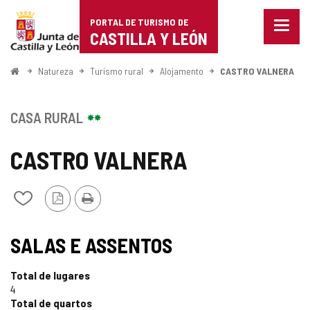
Portal
Ir para o conteúdo
PORTAL DE TURISMO DE
Menu
de
CASTILLA Y LEÓN
fecha
Mostr
Turismo
opçõe
Começo
Natureza
Turismo rural
Alojamento
CASTRO VALNERA
de
de
naveg
Castilla
CASA RURAL
y
CASTRO VALNERA
León
Versão
Imprimir
Adicionar
PDF
/
remover
de
SALAS E ASSENTOS
meus
cadernos
Total de lugares
4
Total de quartos