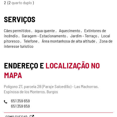
2
2
quarto duplo
SERVIÇOS
Cães permitidos
água quente
Aquecimento
Extintores de
incêndio
Garagem - Estacionamento
Jardim - Terraço
Local
pitoresco
Telefone
Área montanhosa de alta altitude
Zona de
interesse turístico
ENDEREÇO E
LOCALIZAÇÃO NO
MAPA
Endereço
Polígono 27, parcela 28 (Paraje Salcedillo) - Las Machorras.
postal
Espinosa de los Monteros.
Burgos
Telefones
651 359 659
651 359 659
COMO CHEGAR