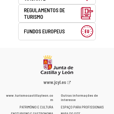
REGULAMENTOS DE
TURISMO
FUNDOS EUROPEUS
Portal
www.jcyl.es
Web
da
www.turismocastillayleon.co
Outras informações de
Junta
m
interesse
de
PATRIMÓNIO E CULTURA
ESPAÇO PARA PROFISSIONAIS
Castilla
ENOTURISMO E GASTRONOMIA
MAPA DO SITE