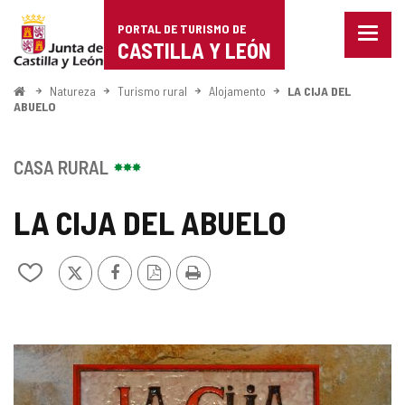
Portal
Ir para o conteúdo
PORTAL DE TURISMO DE
Menu
de
CASTILLA Y LEÓN
fecha
Mostr
Turismo
opçõe
Começo
Natureza
Turismo rural
Alojamento
LA CIJA DEL
de
ABUELO
de
naveg
Castilla
CASA RURAL
y
LA CIJA DEL ABUELO
León
x
Facebook
Versão
Imprimir
Adicionar
PDF
/
remover
de
meus
GALERIA
cadernos
DE