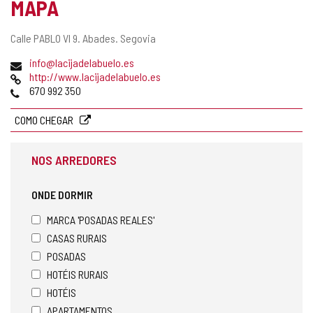
MAPA
Endereço
Calle PABLO VI 9.
Abades.
Segovia
postal
Endereço
info@lacijadelabuelo.es
de
Pagina
http://www.lacijadelabuelo.es
email
web
Telefones
670 992 350
COMO CHEGAR
NOS ARREDORES
ONDE DORMIR
MARCA 'POSADAS REALES'
CASAS RURAIS
POSADAS
HOTÉIS RURAIS
HOTÉIS
APARTAMENTOS