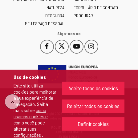
y
NATUREZA
FORMULÁRIO DE CONTATO
León
-
DESCUBRA
PROCURAR
MEU ESPAÇO PESSOAL
Siga-nos no
Facebook
X
YouTube
Instagram
Este
Este
Este
Este
enlace
enlace
enlace
enlace
se
se
se
se
abrirá
abrirá
abrirá
abrirá
en
en
en
en
Uso de cookies
una
una
una
una
Este site utiliza
ventana
ventana
ventana
ventana
Aceite todos os cookies
cookies para melhorar
nueva.
nueva.
nueva.
nueva.
a sua experiência de
"Voltar
navegação. Saiba
Rejeitar todos os cookies
mais sobre
como
Copyright 2026 - Junta de Castela e Leão
usamos cookies e
ao
Todos os direitos reservados
como você pode
Definir cookies
POLÍTICA DE COOKIES
alterar suas
topo"
ACESSIBILIDADE
configurações
.
AVISO LEGAL