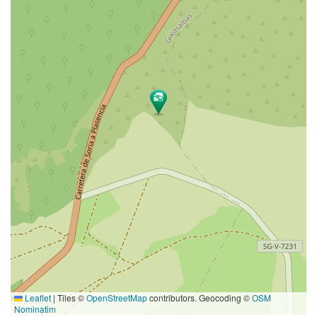
Leaflet
|
Tiles ©
OpenStreetMap
contributors. Geocoding ©
OSM
Nominatim