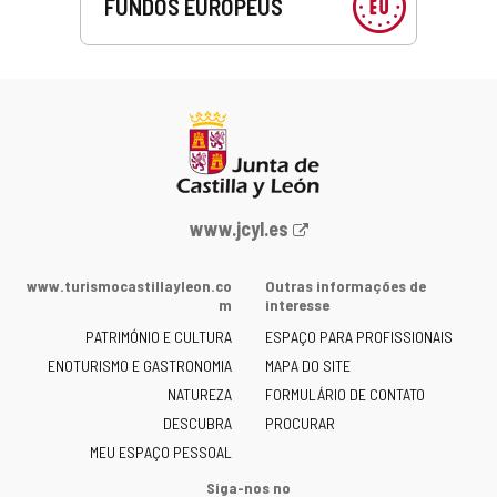
FUNDOS EUROPEUS
Portal
www.jcyl.es
Web
da
www.turismocastillayleon.co
Outras informações de
Junta
m
interesse
de
PATRIMÓNIO E CULTURA
ESPAÇO PARA PROFISSIONAIS
Castilla
ENOTURISMO E GASTRONOMIA
MAPA DO SITE
y
NATUREZA
FORMULÁRIO DE CONTATO
León
-
DESCUBRA
PROCURAR
MEU ESPAÇO PESSOAL
Siga-nos no