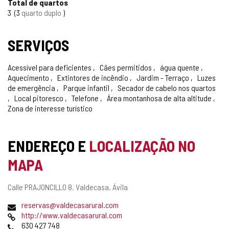
Total de quartos
3
3
quarto duplo
SERVIÇOS
Acessível para deficientes
Cães permitidos
água quente
Aquecimento
Extintores de incêndio
Jardim - Terraço
Luzes
de emergência
Parque infantil
Secador de cabelo nos quartos
Local pitoresco
Telefone
Área montanhosa de alta altitude
Zona de interesse turístico
ENDEREÇO E
LOCALIZAÇÃO NO
MAPA
Endereço
Calle PRAJONCILLO 8.
Valdecasa.
Ávila
postal
Endereço
reservas@valdecasarural.com
de
Pagina
http://www.valdecasarural.com
email
web
Telefones
630 427 748