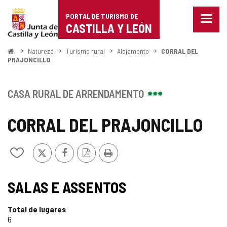
Portal
Ir para o conteúdo
PORTAL DE TURISMO DE
Menu
de
CASTILLA Y LEÓN
fecha
Mostr
Turismo
opçõe
Começo
Natureza
Turismo rural
Alojamento
CORRAL DEL
de
PRAJONCILLO
de
naveg
Castilla
CASA RURAL DE ARRENDAMENTO
y
CORRAL DEL PRAJONCILLO
León
x
Facebook
Versão
Imprimir
Adicionar
PDF
/
remover
de
SALAS E ASSENTOS
meus
cadernos
Total de lugares
6