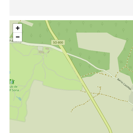
Pular
+
mapa
−