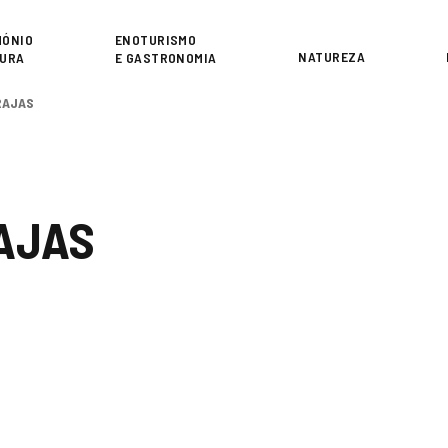
or
MÓNIO
ENOTURISMO
NATUREZA
TURA
E GASTRONOMIA
RAJAS
AJAS