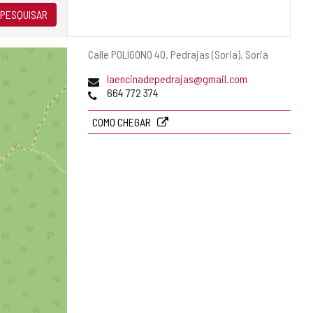
PESQUISAR
Endereço
Calle POLIGONO 40.
Pedrajas (Soria).
Soria
postal
Endereço
laencinadepedrajas@gmail.com
de
Telefones
664 772 374
email
COMO CHEGAR