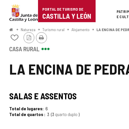
Portal
Ir para o conteúdo
PORTAL DE TURISMO DE
Superi
PATRI
de
CASTILLA Y LEÓN
E CUL
Turismo
Começo
Natureza
Turismo rural
Alojamento
LA ENCINA DE PED
Versão
Imprimir
de
Adicionar
PDF
/
Castilla
remover
CASA RURAL
de
y
meus
LA ENCINA DE PEDR
cadernos
León
SALAS E ASSENTOS
Total de lugares
6
Total de quartos
3
3
quarto duplo