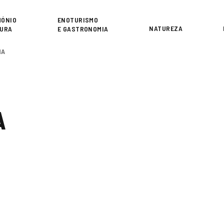
or
MÓNIO
ENOTURISMO
NATUREZA
TURA
E GASTRONOMIA
NA
A