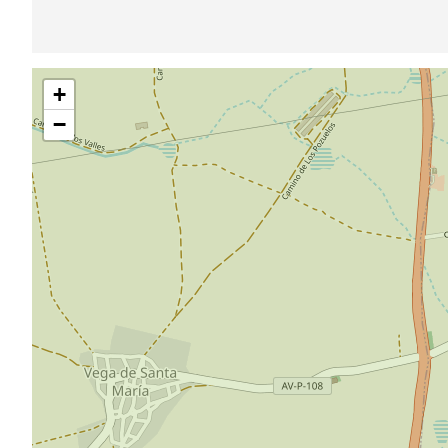
Pular
+
mapa
−