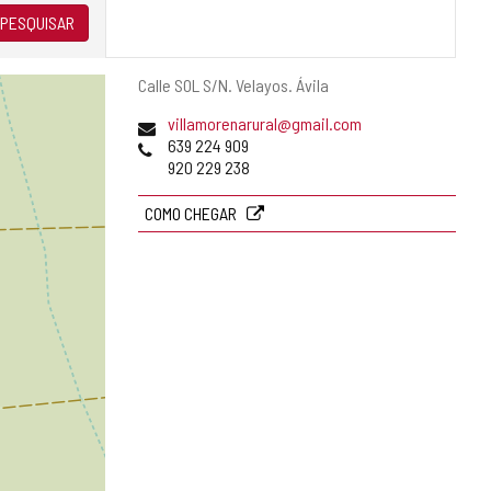
PESQUISAR
Endereço
Calle SOL S/N.
Velayos.
Ávila
postal
Endereço
villamorenarural@gmail.com
de
Telefones
639 224 909
email
920 229 238
COMO CHEGAR