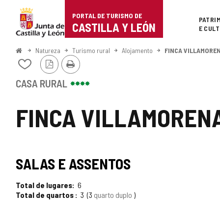
Portal
Ir para o conteúdo
PORTAL DE TURISMO DE
Superi
PATRI
de
CASTILLA Y LEÓN
E CUL
Turismo
Começo
Natureza
Turismo rural
Alojamento
FINCA VILLAMORE
Versão
Imprimir
de
Adicionar
PDF
/
Castilla
remover
CASA RURAL
de
y
meus
FINCA VILLAMOREN
cadernos
León
SALAS E ASSENTOS
Total de lugares
6
Total de quartos
3
3
quarto duplo