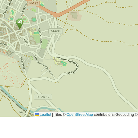
Leaflet
|
Tiles ©
OpenStreetMap
contributors. Geocoding 