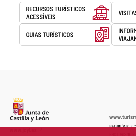
Serviços
RECURSOS TURÍSTICOS
VISITA
ACESSÍVEIS
INFOR
GUIAS TURÍSTICOS
VIAJA
www.turism
PATRIMÓNIO E 
Portal
www.jcyl.es
ENOTURISMO E