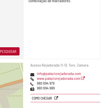
combinação de marcadores.
PESQUISAR
Endereço
Acceso Rejadorada 11-13.
Toro.
Zamora
postal
Endereço
info@palaciorejadorada.com
de
Pagina
www.palaciorejadorada.com
email
web
Telefones
980 694 979
Fax
980 694 989
COMO CHEGAR