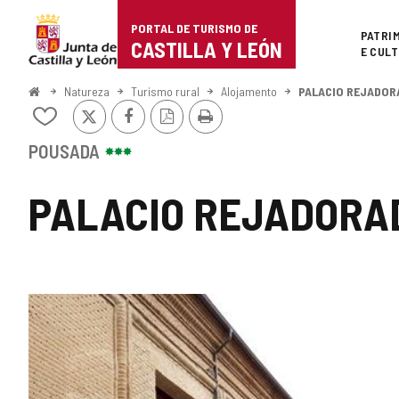
Portal
Ir para o conteúdo
PORTAL DE TURISMO DE
Superi
PATRI
de
CASTILLA Y LEÓN
E CUL
Turismo
Começo
Natureza
Turismo rural
Alojamento
PALACIO REJADOR
x
Facebook
Versão
Imprimir
de
Adicionar
PDF
/
Castilla
remover
POUSADA
de
y
meus
PALACIO REJADORA
cadernos
León
GALERIA
DE
IMAGENS