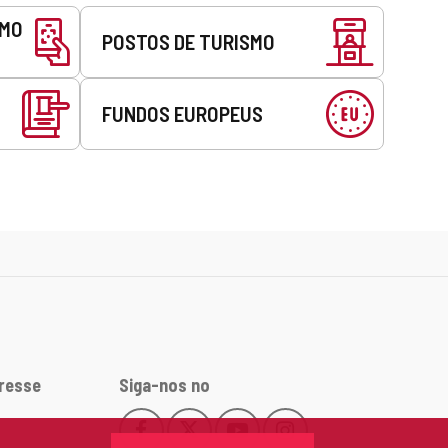
SMO
POSTOS DE TURISMO
FUNDOS EUROPEUS
eresse
Siga-nos no
Facebook
X
YouTube
Instagram
Este
Este
Este
Este