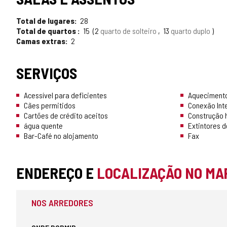
Total de lugares
28
Total de quartos
15
2
quarto de solteiro
13
quarto duplo
Camas extras
2
SERVIÇOS
Acessível para deficientes
Aquecimento
Cães permitidos
Conexão Int
Cartões de crédito aceitos
Construção h
água quente
Extintores d
Bar-Café no alojamento
Fax
ENDEREÇO E
LOCALIZAÇÃO NO MA
NOS ARREDORES