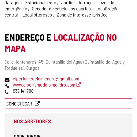
Garagem - Estacionamento
Jardim - Terraço
Luzes de
emergência
Secador de cabelo nos quartos
Localização
central
Local pitoresco
Zona de interesse turístico
ENDEREÇO E
LOCALIZAÇÃO NO
MAPA
Endereço
Calle Hontanares, 45.
Quintanilla del Agua (Quintanilla del Agua y
postal
Tordueles).
Burgos
Endereço
elperfumedelalmendro@gmail.com
de
Pagina
www.elperfumedelalmendro.com
email
web
Telefones
639 141 788
COMO CHEGAR
NOS ARREDORES
ONDE DORMIR