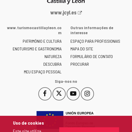
Portal
www.jcyl.es
Web
da
www.turismocastillayleon.co
Outras informações de
Junta
m
interesse
de
PATRIMÓNIO E CULTURA
ESPAÇO PARA PROFISSIONAIS
Castilla
ENOTURISMO E GASTRONOMIA
MAPA DO SITE
y
NATUREZA
FORMULÁRIO DE CONTATO
León
-
DESCUBRA
PROCURAR
MEU ESPAÇO PESSOAL
Siga-nos no
Facebook
X
YouTube
Instagram
Este
Este
Este
Este
enlace
enlace
enlace
enlace
se
se
se
se
abrirá
abrirá
abrirá
abrirá
en
en
en
en
Uso de cookies
una
una
una
una
Este site utiliza
ventana
ventana
ventana
ventana