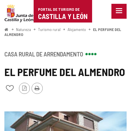
Portal
Ir para o conteúdo
PORTAL DE TURISMO DE
Menu
de
CASTILLA Y LEÓN
fecha
Mostr
Turismo
opçõe
Começo
Natureza
Turismo rural
Alojamento
EL PERFUME DEL
de
ALMENDRO
de
naveg
Castilla
CASA RURAL DE ARRENDAMENTO
y
EL PERFUME DEL ALMENDRO
León
Versão
Imprimir
Adicionar
PDF
/
remover
de
meus
GALERIA
cadernos
DE