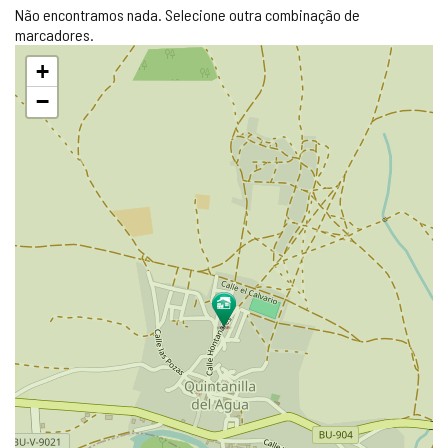
Não encontramos nada. Selecione outra combinação de
marcadores.
Pular
+
mapa
−