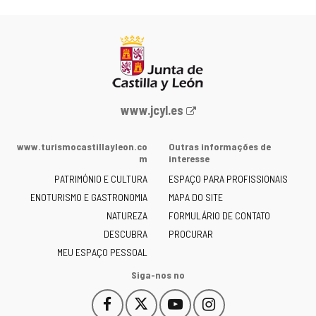
Portal
www.jcyl.es
Web
da
www.turismocastillayleon.co
Outras informações de
Junta
m
interesse
de
PATRIMÓNIO E CULTURA
ESPAÇO PARA PROFISSIONAIS
Castilla
ENOTURISMO E GASTRONOMIA
MAPA DO SITE
y
NATUREZA
FORMULÁRIO DE CONTATO
León
-
DESCUBRA
PROCURAR
MEU ESPAÇO PESSOAL
Siga-nos no
Facebook
X
YouTube
Instagram
Este
Este
Este
Este