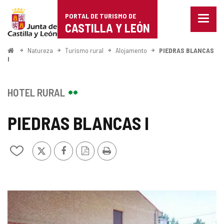
Portal
Ir para o conteúdo
PORTAL DE TURISMO DE
Menu
de
CASTILLA Y LEÓN
fecha
Mostr
Turismo
opçõe
Começo
Natureza
Turismo rural
Alojamento
PIEDRAS BLANCAS
de
I
de
naveg
Castilla
HOTEL RURAL
y
PIEDRAS BLANCAS I
León
x
Facebook
Versão
Imprimir
Adicionar
PDF
/
remover
de
meus
GALERIA
cadernos
DE