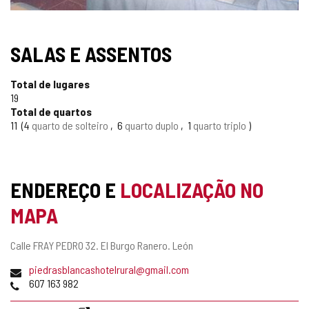
TIPO
SALAS E ASSENTOS
Total de lugares
19
Total de quartos
11
4
quarto de solteiro
6
quarto duplo
1
quarto triplo
ENDEREÇO E
LOCALIZAÇÃO NO
MAPA
Endereço
Calle FRAY PEDRO 32.
El Burgo Ranero.
León
postal
Endereço
piedrasblancashotelrural@gmail.com
de
Telefones
607 163 982
email