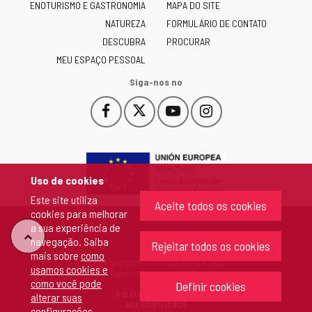
ENOTURISMO E GASTRONOMIA
MAPA DO SITE
y
NATUREZA
FORMULÁRIO DE CONTATO
León
-
DESCUBRA
PROCURAR
MEU ESPAÇO PESSOAL
Siga-nos no
Facebook
X
YouTube
Instagram
Este
Este
Este
Este
enlace
enlace
enlace
enlace
se
se
se
se
abrirá
abrirá
abrirá
abrirá
en
en
en
en
Uso de cookies
una
una
una
una
Este site utiliza
ventana
ventana
ventana
ventana
Aceite todos os cookies
cookies para melhorar
nueva.
nueva.
nueva.
nueva.
a sua experiência de
"Voltar
navegação. Saiba
Rejeitar todos os cookies
mais sobre
como
Copyright 2026 - Junta de Castela e Leão
usamos cookies e
ao
Todos os direitos reservados
como você pode
Definir cookies
POLÍTICA DE COOKIES
alterar suas
topo"
ACESSIBILIDADE
configurações
.