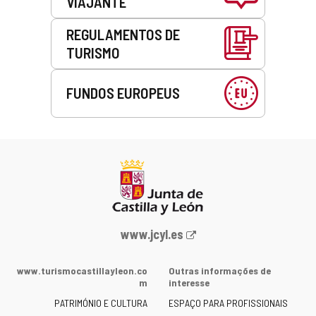
VIAJANTE
REGULAMENTOS DE
TURISMO
FUNDOS EUROPEUS
Portal
www.jcyl.es
Web
da
www.turismocastillayleon.co
Outras informações de
Junta
m
interesse
de
PATRIMÓNIO E CULTURA
ESPAÇO PARA PROFISSIONAIS
Castilla