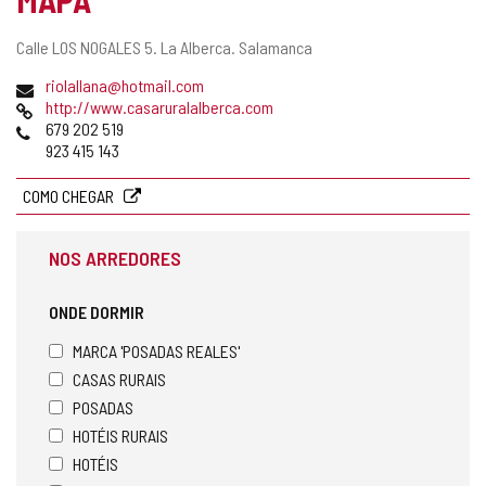
Endereço
Calle LOS NOGALES 5.
La Alberca.
Salamanca
postal
Endereço
riolallana@hotmail.com
de
Pagina
http://www.casaruralalberca.com
email
web
Telefones
679 202 519
923 415 143
COMO CHEGAR
NOS ARREDORES
ONDE DORMIR
MARCA 'POSADAS REALES'
CASAS RURAIS
POSADAS
HOTÉIS RURAIS
HOTÉIS