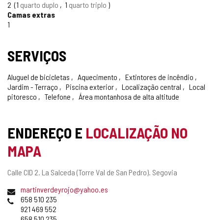
2
1
quarto duplo
1
quarto triplo
Camas extras
1
SERVIÇOS
Aluguel de bicicletas
Aquecimento
Extintores de incêndio
Jardim - Terraço
Piscina exterior
Localização central
Local
pitoresco
Telefone
Área montanhosa de alta altitude
ENDEREÇO E
LOCALIZAÇÃO NO
MAPA
Endereço
Calle CID 2.
La Salceda (Torre Val de San Pedro).
Segovia
postal
Endereço
martinverdeyrojo@yahoo.es
de
Telefones
658 510 235
email
921 469 552
658 510 235