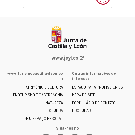
Portal
www.jcyl.es
Web
da
www.turismocastillayleon.co
Outras informações de
Junta
m
interesse
de
PATRIMÓNIO E CULTURA
ESPAÇO PARA PROFISSIONAIS
Castilla
ENOTURISMO E GASTRONOMIA
MAPA DO SITE
y
NATUREZA
FORMULÁRIO DE CONTATO
León
-
DESCUBRA
PROCURAR
MEU ESPAÇO PESSOAL
Siga-nos no