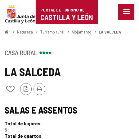
Portal
Ir para o conteúdo
PORTAL DE TURISMO DE
Menu
de
CASTILLA Y LEÓN
fecha
Mostr
Turismo
opçõe
Começo
Natureza
Turismo rural
Alojamento
LA SALCEDA
de
de
naveg
Castilla
CASA RURAL
y
LA SALCEDA
León
Versão
Imprimir
Adicionar
PDF
/
remover
de
SALAS E ASSENTOS
meus
cadernos
Total de lugares
5
Total de quartos