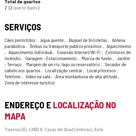
Total de quartos
2
2
quarto duplo
SERVIÇOS
Cães permitidos
água quente
Aluguel de bicicletas
Antena
parabólica
Ônibus ou transporte público próximos
Aquecimento
Aquecimento individual
Conexão Internet/Wi-Fi
Extintores de
incêndio
Garagem - Estacionamento
Música de fundo
Jardim
- Terraço
Margem de um rio, lago ou reservatório
Secador de
cabelo nos quartos
Localização central
Local pitoresco
Telefone
Vídeo na sala
Área montanhosa de alta altitude
Zona de interesse turístico
ENDEREÇO E
LOCALIZAÇÃO NO
MAPA
Endereço
Travesía DEL CAÑO 8.
Casas del Abad (Umbrías).
Ávila
postal