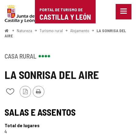
Portal
Ir para o conteúdo
PORTAL DE TURISMO DE
Menu
de
CASTILLA Y LEÓN
fecha
Mostr
Turismo
opçõe
Começo
Natureza
Turismo rural
Alojamento
LA SONRISA DEL
de
AIRE
de
naveg
Castilla
CASA RURAL
y
LA SONRISA DEL AIRE
León
Versão
Imprimir
Adicionar
PDF
/
remover
de
SALAS E ASSENTOS
meus
cadernos
Total de lugares
4