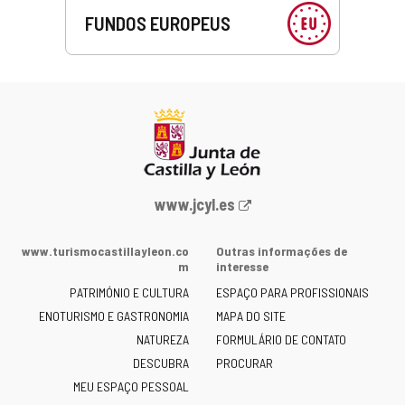
FUNDOS EUROPEUS
Portal
www.jcyl.es
Web
da
www.turismocastillayleon.co
Outras informações de
Junta
m
interesse
de
PATRIMÓNIO E CULTURA
ESPAÇO PARA PROFISSIONAIS
Castilla
ENOTURISMO E GASTRONOMIA
MAPA DO SITE
y
NATUREZA
FORMULÁRIO DE CONTATO
León
-
DESCUBRA
PROCURAR
MEU ESPAÇO PESSOAL