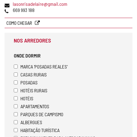
Endereço
lasonrisadelaire@gmail.com
de
Telefones
669 993 188
email
COMO CHEGAR
NOS ARREDORES
ONDE DORMIR
MARCA 'POSADAS REALES'
CASAS RURAIS
POSADAS
HOTÉIS RURAIS
HOTÉIS
APARTAMENTOS
PARQUES DE CAMPISMO
ALBERGUES
HABITAÇÃO TURÍSTICA