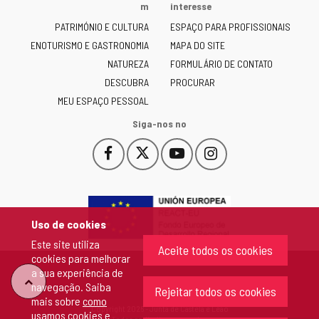
Junta
m
interesse
de
PATRIMÓNIO E CULTURA
ESPAÇO PARA PROFISSIONAIS
Castilla
ENOTURISMO E GASTRONOMIA
MAPA DO SITE
y
NATUREZA
FORMULÁRIO DE CONTATO
León
-
DESCUBRA
PROCURAR
MEU ESPAÇO PESSOAL
Siga-nos no
Facebook
X
YouTube
Instagram
Este
Este
Este
Este
enlace
enlace
enlace
enlace
se
se
se
se
abrirá
abrirá
abrirá
abrirá
en
en
en
en
Uso de cookies
una
una
una
una
Este site utiliza
ventana
ventana
ventana
ventana
Aceite todos os cookies
cookies para melhorar
nueva.
nueva.
nueva.
nueva.
a sua experiência de
"Voltar
navegação. Saiba
Rejeitar todos os cookies
mais sobre
como
Copyright 2026 - Junta de Castela e Leão
usamos cookies e
ao
Todos os direitos reservados