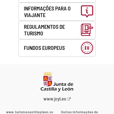
INFORMAÇÕES PARA O
VIAJANTE
REGULAMENTOS DE
TURISMO
FUNDOS EUROPEUS
Portal
www.jcyl.es
Web
da
www.turismocastillayleon.co
Outras informações de