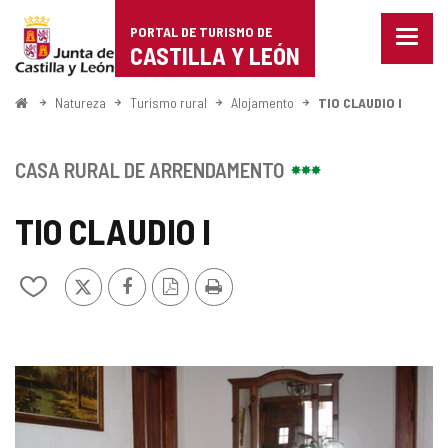
Portal
Ir para o conteúdo
PORTAL DE TURISMO DE
Menu
de
CASTILLA Y LEÓN
fecha
Mostr
Turismo
opçõe
Começo
Natureza
Turismo rural
Alojamento
TIO CLAUDIO I
de
de
naveg
Castilla
CASA RURAL DE ARRENDAMENTO
y
TIO CLAUDIO I
León
x
Facebook
Versão
Imprimir
Adicionar
PDF
/
remover
de
meus
GALERIA
cadernos
DE