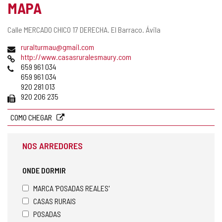
MAPA
Endereço
Calle MERCADO CHICO 17 DERECHA.
El Barraco.
Ávila
postal
Endereço
ruralturmau@gmail.com
de
Pagina
http://www.casasruralesmaury.com
email
web
Telefones
659 961 034
659 961 034
920 281 013
Fax
920 206 235
COMO CHEGAR
NOS ARREDORES
ONDE DORMIR
MARCA 'POSADAS REALES'
CASAS RURAIS
POSADAS