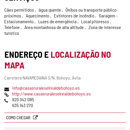
Cães permitidos
água quente
Ônibus ou transporte público
próximos
Aquecimento
Extintores de incêndio
Garagem -
Estacionamento
Luzes de emergência
Local pitoresco
Telefone
Área montanhosa de alta altitude
Zona de interesse
turístico
ENDEREÇO E
LOCALIZAÇÃO NO
MAPA
Endereço
Carretera NAVAMEDIANA S/N.
Bohoyo.
Ávila
postal
Endereço
info@casasruraleselrealdebohoyo.es
de
Pagina
http://www.casasruraleselrealdebohoyo.es
email
web
Telefones
920 342 085
635 143 270
COMO CHEGAR