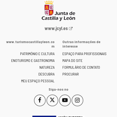
Portal
www.jcyl.es
Web
da
www.turismocastillayleon.co
Outras informações de
Junta
m
interesse
de
PATRIMÓNIO E CULTURA
ESPAÇO PARA PROFISSIONAIS
Castilla
ENOTURISMO E GASTRONOMIA
MAPA DO SITE
y
NATUREZA
FORMULÁRIO DE CONTATO
León
-
DESCUBRA
PROCURAR
MEU ESPAÇO PESSOAL
Siga-nos no
Facebook
X
YouTube
Instagram
Este
Este
Este
Este
enlace
enlace
enlace
enlace
se
se
se
se