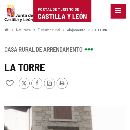
Portal
Ir para o conteúdo
PORTAL DE TURISMO DE
Menu
de
CASTILLA Y LEÓN
fecha
Mostr
Turismo
opçõe
Começo
Natureza
Turismo rural
Alojamento
LA TORRE
de
de
naveg
Castilla
CASA RURAL DE ARRENDAMENTO
y
LA TORRE
León
x
Facebook
Versão
Imprimir
Adicionar
PDF
/
remover
de
meus
GALERIA
cadernos
DE