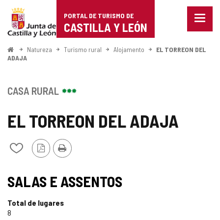
Portal
Ir para o conteúdo
PORTAL DE TURISMO DE
Menu
de
CASTILLA Y LEÓN
fecha
Mostr
Turismo
opçõe
Começo
Natureza
Turismo rural
Alojamento
EL TORREON DEL
de
ADAJA
de
naveg
Castilla
CASA RURAL
y
EL TORREON DEL ADAJA
León
Versão
Imprimir
Adicionar
PDF
/
remover
de
SALAS E ASSENTOS
meus
cadernos
Total de lugares
8