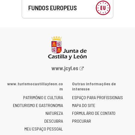
FUNDOS EUROPEUS
Portal
www.jcyl.es
Web
da
www.turismocastillayleon.co
Outras informações de
Junta
m
interesse
de
PATRIMÓNIO E CULTURA
ESPAÇO PARA PROFISSIONAIS
Castilla
ENOTURISMO E GASTRONOMIA
MAPA DO SITE
y
NATUREZA
FORMULÁRIO DE CONTATO
León
-
DESCUBRA
PROCURAR
MEU ESPAÇO PESSOAL