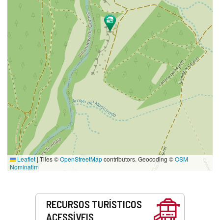
Leaflet
|
Tiles ©
OpenStreetMap
contributors. Geocoding ©
OSM
Nominatim
Serviços
RECURSOS TURÍSTICOS
ACESSÍVEIS