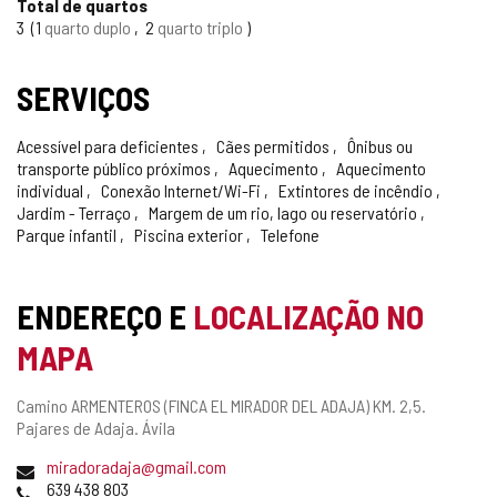
Total de quartos
3
1
quarto duplo
2
quarto triplo
SERVIÇOS
Acessível para deficientes
Cães permitidos
Ônibus ou
transporte público próximos
Aquecimento
Aquecimento
individual
Conexão Internet/Wi-Fi
Extintores de incêndio
Jardim - Terraço
Margem de um rio, lago ou reservatório
Parque infantil
Piscina exterior
Telefone
ENDEREÇO E
LOCALIZAÇÃO NO
MAPA
Endereço
Camino ARMENTEROS (FINCA EL MIRADOR DEL ADAJA) KM. 2,5.
postal
Pajares de Adaja.
Ávila
Endereço
miradoradaja@gmail.com
de
Telefones
639 438 803