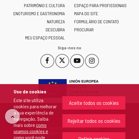
de
PATRIMÓNIO E CULTURA
ESPAÇO PARA PROFISSIONAIS
Castilla
ENOTURISMO E GASTRONOMIA
MAPA DO SITE
y
NATUREZA
FORMULÁRIO DE CONTATO
León
-
DESCUBRA
PROCURAR
MEU ESPAÇO PESSOAL
Siga-nos no
Facebook
X
YouTube
Instagram
Este
Este
Este
Este
enlace
enlace
enlace
enlace
se
se
se
se
abrirá
abrirá
abrirá
abrirá
en
en
en
en
Uso de cookies
una
una
una
una
Este site utiliza
ventana
ventana
ventana
ventana
Aceite todos os cookies
cookies para melhorar
nueva.
nueva.
nueva.
nueva.
a sua experiência de
"Voltar
navegação. Saiba
Rejeitar todos os cookies
mais sobre
como
Copyright 2026 - Junta de Castela e Leão
usamos cookies e
ao
Todos os direitos reservados
como você pode
Definir cookies