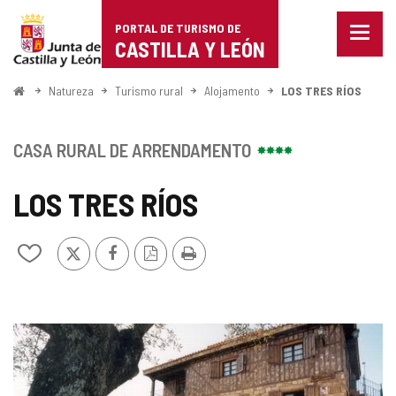
Portal
Ir para o conteúdo
PORTAL DE TURISMO DE
Menu
de
CASTILLA Y LEÓN
fecha
Mostr
Turismo
opçõe
Começo
Natureza
Turismo rural
Alojamento
LOS TRES RÍOS
de
de
naveg
Castilla
CASA RURAL DE ARRENDAMENTO
y
LOS TRES RÍOS
León
x
Facebook
Versão
Imprimir
Adicionar
PDF
/
remover
de
meus
GALERIA
cadernos
DE