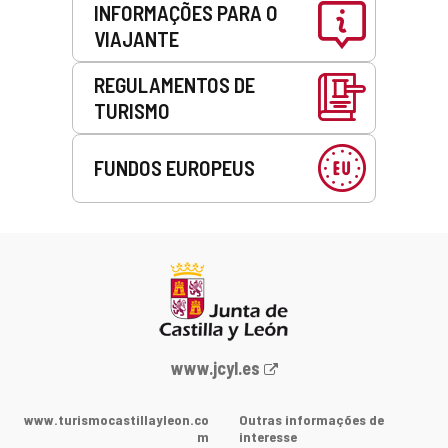
INFORMAÇÕES PARA O
VIAJANTE
REGULAMENTOS DE
TURISMO
FUNDOS EUROPEUS
Portal
www.jcyl.es
Web
da
www.turismocastillayleon.co
Outras informações de
Junta
m
interesse