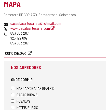
MAPA
Endereço
Carretera DE CORIA 30.
Sotoserrano.
Salamanca
postal
Endereço
casaslasartesanas@hotmail.com
de
Pagina
www.casalaartesana.com
email
web
Telefones
653 663 207
923 192 099
653 663 207
COMO CHEGAR
NOS ARREDORES
ONDE DORMIR
MARCA 'POSADAS REALES'
CASAS RURAIS
POSADAS
HOTÉIS RURAIS