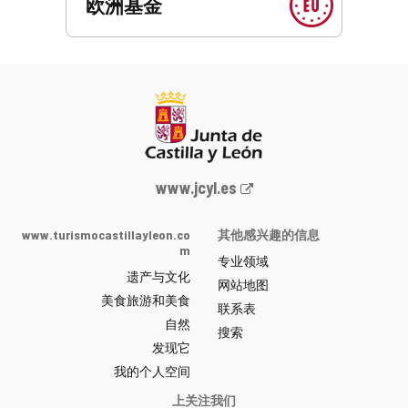
欧洲基金
Junta
www.jcyl.es
de
Castilla
www.turismocastillayleon.co
其他感兴趣的信息
y
m
专业领域
León
遗产与文化
网
网站地图
美食旅游和美食
站
联系表
自然
门
搜索
户
发现它
-
我的个人空间
上关注我们