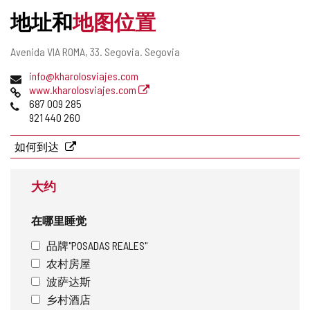
托
记
得
地址和
地图位置
印
本
章
中
信
添
邮
Avenida VIA ROMA, 33.
Segovia.
Segovia
赖
加/
寄
电
info@kharolosviajes.com
删
地
的
子
网
www.kharolosviajes.com
除
址
邮
页
电
687 009 285
旅
件
话
921 440 260
地
游
址
如何到达
印
大约
章
在哪里睡觉
品牌"POSADAS REALES"
农村房屋
波萨达斯
乡村酒店