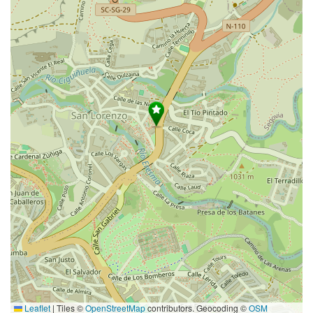
Leaflet
|
Tiles ©
OpenStreetMap
contributors. Geocoding ©
OSM