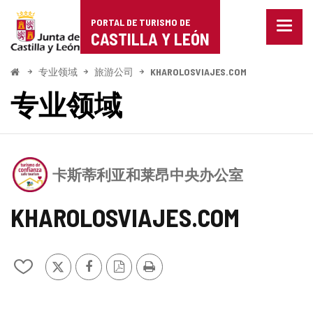
Portal
跳至内容
PORTAL DE TURISMO DE
菜
de
CASTILLA Y LEÓN
单
已
Turismo
关
开
专业领域
旅游公司
KHAROLOSVIAJES.COM
闭。
始
de
专业领域
显
示
Castilla
导
航
y
选
该
项
León
卡斯蒂利亚和莱昂中央办公室
机
构
拥
KHAROLOSVIAJES.COM
有
CASTILLA
Y
推
Facebook
PDF
打
LEÓN
从
特
版
印
旅
我
本
游
的
值
信
笔