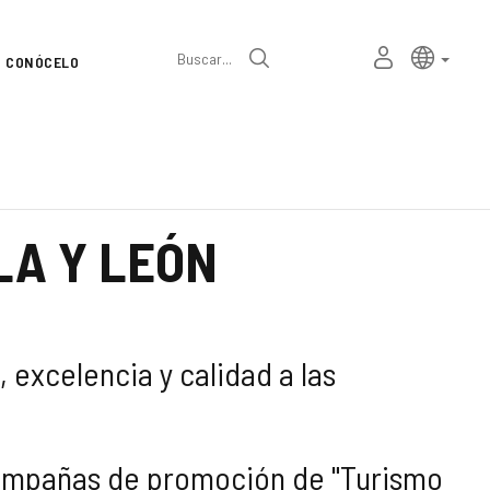
Selector
Idioma a
españ
MI
Buscar
CONÓCELO
de
ESPACIO
PERSONAL
idioma
LA Y LEÓN
 excelencia y calidad a las
 campañas de promoción de "Turismo