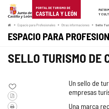
Portal
Saltar al contenido
PORTAL DE TURISMO DE
Superi
PATRI
de
CASTILLA Y LEÓN
Y CUL
Turismo
Inicio
Espacio para Profesionales
Otras informaciones
Sello Tu
de
ESPACIO PARA PROFESIO
Castilla
y
SELLO TURISMO DE 
León
Un sello de tu
Añadir/quitar
empresas turís
de
Versión
mis
PDF
cuadernos
Una marca rec
Imprimir