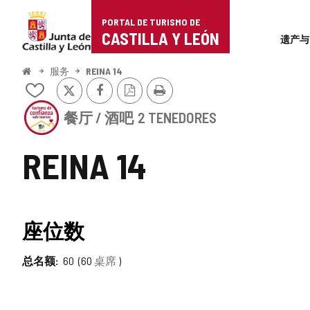
Portal
跳至内容
PORTAL DE TURISMO DE
Superi
de
CASTILLA Y LEÓN
遗产与
Turismo
开
服务
REINA 14
始
推
Facebook
PDF
打
de
从
特
版
印
我
该
本
Castilla
的
餐厅 / 酒吧
2 TENEDORES
机
笔
构
y
记
拥
REINA 14
本
有
León
中
CASTILLA
添
Y
加/
LEÓN
删
值
旅
座位数
除
游
得
信
托
总名额
60
60
桌席
信
印
章
赖