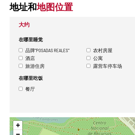
的
地址和
地图位置
旅
大约
游
印
在哪里睡觉
章
品牌"POSADAS REALES"
农村房屋
酒店
公寓
旅游住房
露营车停车场
在哪里吃饭
餐厅
跳
+
过
地
−