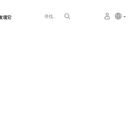
语
主动语
中文
我
寻找
发现它
言
的
个
选
人
择
空
器
间