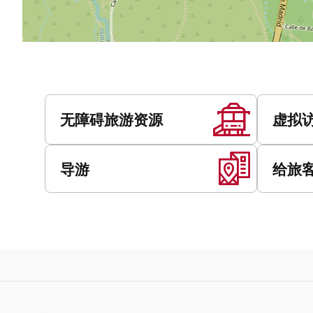
服
务
无障碍旅游资源
虚拟
导游
给旅