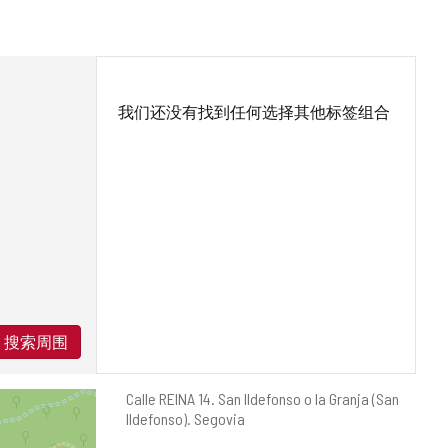
我们还没有找到任何选择其他标签组合
搜索周围
邮
Calle REINA 14.
San Ildefonso o la Granja (San
寄
Ildefonso).
Segovia
地