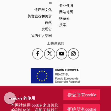
y
m
专业领域
León
遗产与文化
网
网站地图
美食旅游和美食
站
联系表
自然
门
搜索
户
发现它
-
我的个人空间
上关注我们
Facebook
X
YouTube
Instagram
此
此
此
此
链
链
链
链
接
接
接
接
会
会
会
会
打
打
打
打
开
开
开
开
一
一
一
一
个
个
个
个
接受所有cookie
新
新
新
新
cookie 的使用
"回
窗
窗
窗
窗
本网站使用 cookie 来改善您
口。
口。
口。
口。
版权 2026 - 卡斯蒂利亚-莱昂省政府
拒绝所有cookie
的浏览体验。详细了解
我们
去"