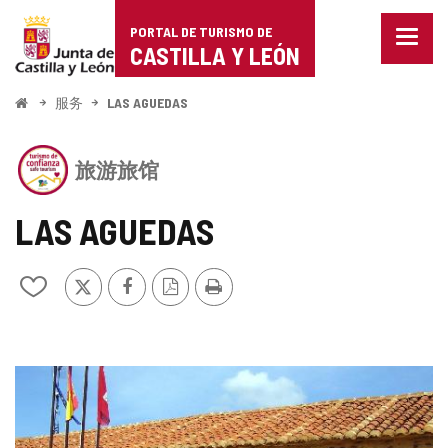
Portal
跳至内容
PORTAL DE TURISMO DE
菜
de
CASTILLA Y LEÓN
单
已
Turismo
关
开
服务
LAS AGUEDAS
闭。
始
de
显
该
示
Castilla
旅游旅馆
机
导
构
航
y
拥
选
LAS AGUEDAS
有
项
León
CASTILLA
Y
推
Facebook
PDF
打
从
LEÓN
特
版
印
我
旅
本
的
游
笔
信
记
托
图
本
印
中
片
章
添
加/