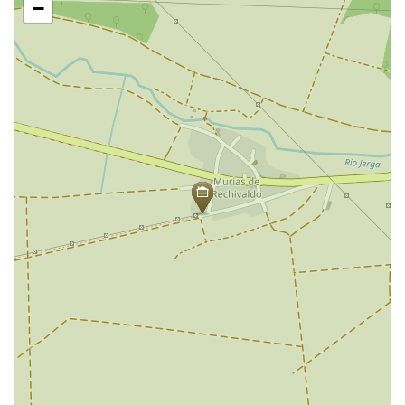
地
−
图