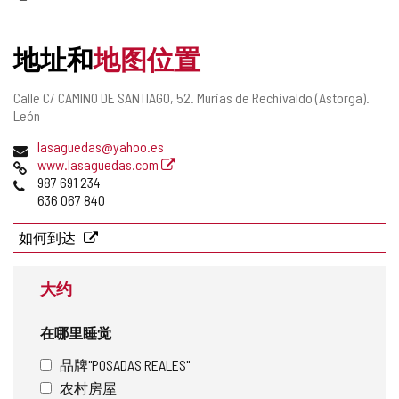
地址和
地图位置
邮
Calle C/ CAMINO DE SANTIAGO, 52.
Murias de Rechivaldo (Astorga).
寄
León
地
电
lasaguedas@yahoo.es
址
子
网
www.lasaguedas.com
邮
页
电
987 691 234
件
话
636 067 840
地
址
如何到达
大约
在哪里睡觉
品牌"POSADAS REALES"
农村房屋