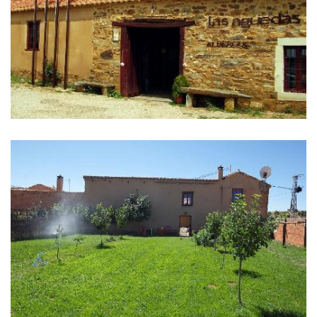
库
删
除