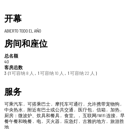
值
开幕
得
ABIERTO TODO EL AÑO
信
房间和座位
赖
的
总名额
40
旅
客房总数
3
1
可容纳 8 人
1
可容纳 10 人
1
可容纳 22 人
游
印
服务
章
可乘汽车
可搭乘巴士
摩托车可通行
允许携带宠物狗
中央热水
附近有巴士或公共交通
医疗包
信箱
加热
厨房：微波炉、炊具和餐具
食堂。
互联网/Wifi 连接
早
餐午餐和晚餐
电
灭火器
应急灯
古雅的地方
旅游胜
地