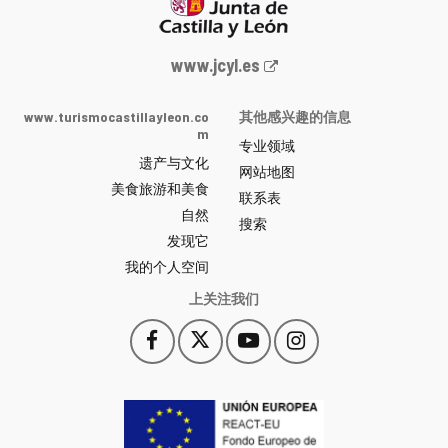
Junta
www.jcyl.es
de
Castilla
www.turismocastillayleon.co
其他感兴趣的信息
y
m
专业领域
León
遗产与文化
网
网站地图
美食旅游和美食
站
联系表
自然
门
搜索
户
发现它
-
我的个人空间
上关注我们
Facebook
X
YouTube
Instagram
此
此
此
此
链
链
链
链
接
接
接
接
会
会
会
会
打
打
打
打