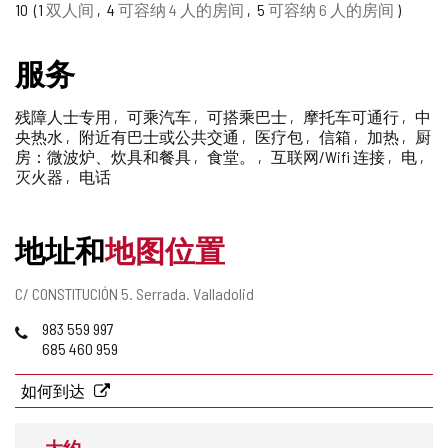
赖
10
1
双人间
4
可容纳 4 人的房间
5
可容纳 6 人的房间
删
的
除
服务
旅
游
残障人士专用
可乘汽车
可搭乘巴士
摩托车可通行
中
央热水
附近有巴士或公共交通
医疗包
信箱
加热
厨
印
房：微波炉、炊具和餐具
食堂。
互联网/Wifi 连接
电
灭火器
电话
章
地址和
地图位置
邮
C/ CONSTITUCIÓN 5.
Serrada.
Valladolid
寄
电
983 559 997
地
话
685 460 959
址
如何到达
大约