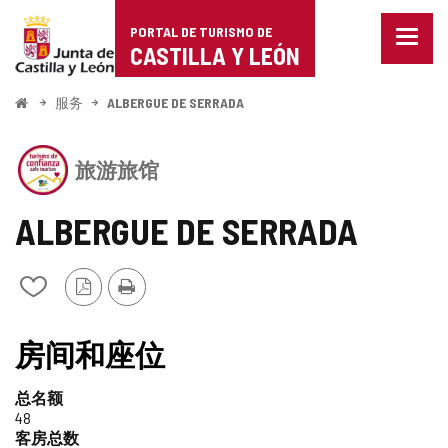
Portal
跳至内容
PORTAL DE TURISMO DE
菜
de
CASTILLA Y LEÓN
单
已
Turismo
关
开
服务
ALBERGUE DE SERRADA
闭。
始
de
显
该
示
Castilla
旅游旅馆
机
导
构
航
y
拥
选
ALBERGUE DE SERRADA
有
项
León
CASTILLA
Y
PDF
打
从
LEÓN
版
印
我
旅
本
的
值
游
笔
房间和座位
信
记
得
托
本
印
总名额
中
信
章
48
添
客房总数
加/