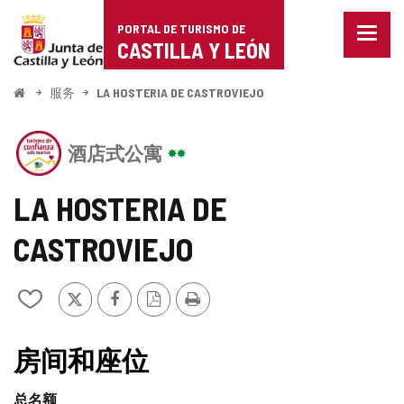
Portal
跳至内容
PORTAL DE TURISMO DE
菜
de
CASTILLA Y LEÓN
单
已
Turismo
关
开
服务
LA HOSTERIA DE CASTROVIEJO
闭。
始
de
显
该
示
Castilla
酒店式公寓
机
导
构
航
y
拥
选
LA HOSTERIA DE
有
项
León
CASTILLA
CASTROVIEJO
Y
LEÓN
旅
推
Facebook
PDF
打
从
游
特
版
印
我
信
本
的
托
值
笔
房间和座位
印
记
得
章
本
总名额
中