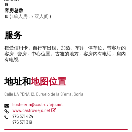
信
19
添
客房总数
赖
加/
10
1
单人房
9
双人间
删
的
除
服务
旅
游
接受信用卡
自行车出租
加热
车库 - 停车位
带客厅的
客房 - 套房
中心位置
古雅的地方
客房内有电话
房内
印
有电视
章
地址和
地图位置
邮
Calle LA PEÑA 12.
Duruelo de la Sierra.
Soria
寄
电
hosteleria@castroviejo.net
地
子
网
www.castroviejo.net
址
邮
页
电
975 371 424
件
话
975 371 318
地