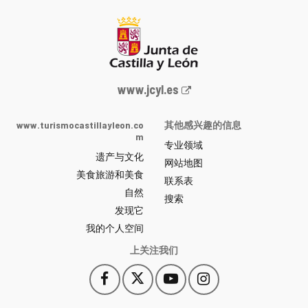
Junta
www.jcyl.es
de
Castilla
www.turismocastillayleon.co
其他感兴趣的信息
y
m
专业领域
León
遗产与文化
网
网站地图
美食旅游和美食
站
联系表
自然
门
搜索
户
发现它
-
我的个人空间
上关注我们
Facebook
X
YouTube
Instagram
此
此
此
此
链
链
链
链