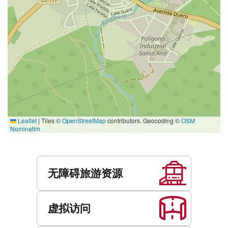
Leaflet
|
Tiles ©
OpenStreetMap
contributors. Geocoding ©
OSM
Nominatim
服
务
无障碍旅游资源
虚拟访问