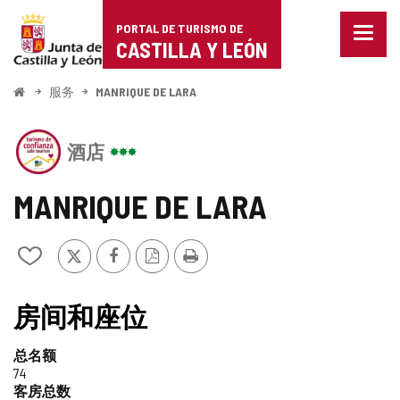
Portal
跳至内容
PORTAL DE TURISMO DE
菜
de
CASTILLA Y LEÓN
单
已
Turismo
关
开
服务
MANRIQUE DE LARA
闭。
始
de
显
该
示
Castilla
酒店
机
导
构
航
y
拥
选
MANRIQUE DE LARA
有
项
León
CASTILLA
Y
推
Facebook
PDF
打
从
LEÓN
特
版
印
我
旅
本
的
值
游
笔
房间和座位
信
记
得
托
本
印
总名额
中
信
章
74
添
客房总数
加/