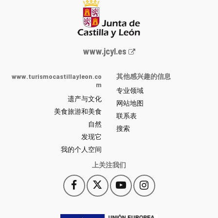
Junta
www.jcyl.es
de
Castilla
www.turismocastillayleon.co
其他感兴趣的信息
y
m
专业领域
León
遗产与文化
网
网站地图
美食旅游和美食
站
联系表
自然
门
搜索
户
发现它
-
我的个人空间
上关注我们
Facebook
X
YouTube
Instagram
此
此
此
此
链
链
链
链
接
接
接
接