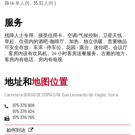
赖
39
4
单人房
35
双人间
删
的
除
服务
旅
游
残障人士专用
接受信用卡
空调/气候控制
卫星天线
举起
住宿内的酒吧-咖啡厅
加热
独立供暖
贵重物品
印
可安全存放
车库 - 停车位
花园 - 露台
迷你吧
会议厅
客房内设有吹风机
24 小时客房送餐服务
古雅的地方
章
客房内有电话
房内有电视
地址和
地图位置
邮
Carretera BURGO DE OSMA S/N.
San Leonardo de Yagüe.
Soria
寄
电
975 376 909
地
话
975 376 924
址
传
975 376 765
真
如何到达