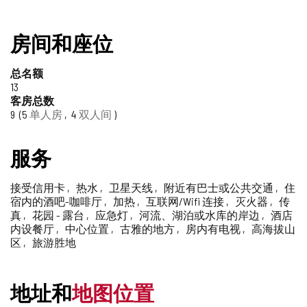
值
房间和座位
得
总名额
信
13
客房总数
赖
9
5
单人房
4
双人间
的
服务
旅
游
接受信用卡
热水
卫星天线
附近有巴士或公共交通
住
宿内的酒吧-咖啡厅
加热
互联网/Wifi 连接
灭火器
传
印
真
花园 - 露台
应急灯
河流、湖泊或水库的岸边
酒店
内设餐厅
中心位置
古雅的地方
房内有电视
高海拔山
章
区
旅游胜地
地址和
地图位置