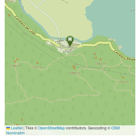
Leaflet
|
Tiles ©
OpenStreetMap
contributors. Geocoding ©
OSM
Nominatim