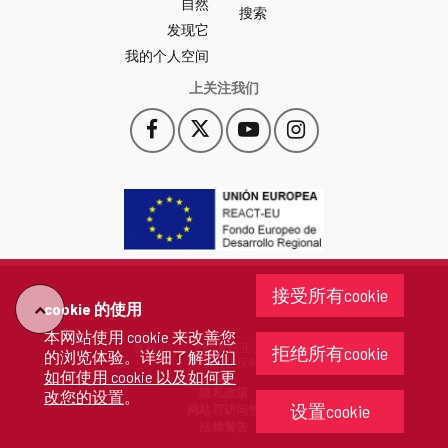
自然
门
搜索
户
发现它
-
我的个人空间
上关注我们
Facebook
X
YouTube
Instagram
此
此
此
此
链
链
链
链
接
接
接
接
会
会
会
会
打
打
打
打
开
开
开
开
一
一
一
一
个
个
个
个
接受所有cookie
新
新
新
新
cookie 的使用
"回
窗
窗
窗
窗
本网站使用 cookie 来改善您
口。
口。
口。
口。
版权 2026 - 卡斯蒂利亚-莱昂省政府
拒绝所有cookie
的浏览体验。详细了解
我们
去"
保留所有权利
如何使用 cookie 以及如何更
隐私政策
改您的设置
。
设置cookie
网站可访问性
法律警告