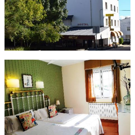
库
删
除