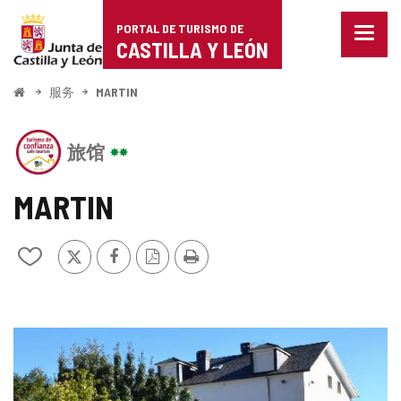
Portal
跳至内容
PORTAL DE TURISMO DE
菜
de
CASTILLA Y LEÓN
单
已
Turismo
关
开
服务
MARTIN
闭。
始
de
显
该
示
Castilla
旅馆
机
导
构
航
y
拥
选
MARTIN
有
项
León
CASTILLA
Y
推
Facebook
PDF
打
从
LEÓN
特
版
印
我
旅
本
的
游
笔
信
记
托
图
本
印
中
片
章
添
加/