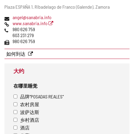
邮
Plaza ESPAÑA 1.
Ribadelago de Franco (Galende).
Zamora
寄
电
angel@sanabria.info
地
子
网
www.sanabria.info
址
邮
页
电
980 626 759
件
话
603 231 279
地
传
980 626 759
址
真
如何到达
大约
在哪里睡觉
品牌"POSADAS REALES"
农村房屋
波萨达斯
乡村酒店
酒店