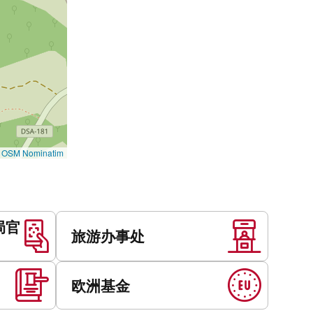
©
OSM Nominatim
局官
旅游办事处
欧洲基金