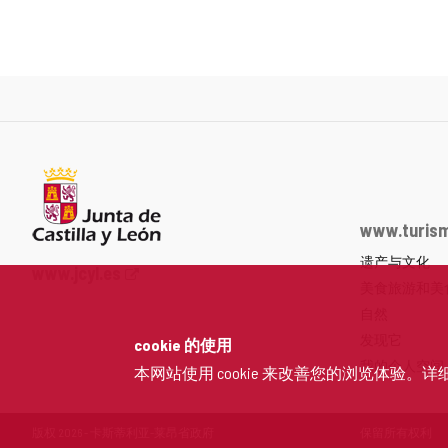
www.turism
遗产与文化
Junta
www.jcyl.es
美食旅游和美
de
Castilla
自然
y
发现它
cookie 的使用
León
我的个人空间
本网站使用 cookie 来改善您的浏览体验。详
网
站
门
版权 2026 - 卡斯蒂利亚-莱昂省政府
保留所有权利