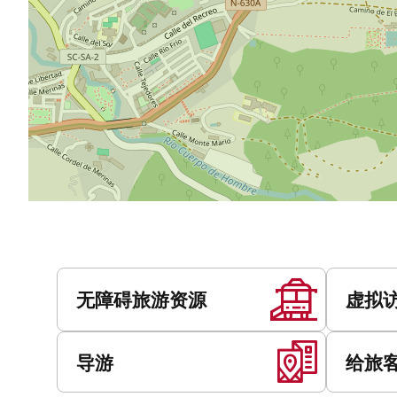
服
务
无障碍旅游资源
虚拟
导游
给旅