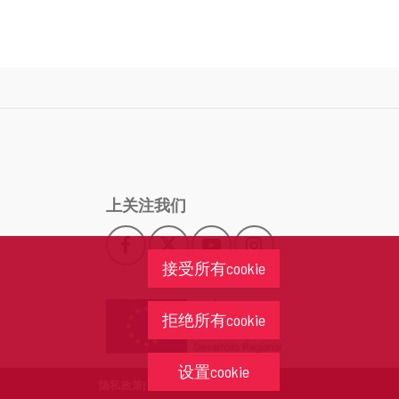
上关注我们
Facebook
X
YouTube
Instagram
此
此
此
此
接受所有cookie
链
链
链
链
接
接
接
接
会
会
会
会
拒绝所有cookie
打
打
打
打
开
开
开
开
一
一
一
一
设置cookie
个
个
个
个
隐私政策
网站可访问性
法律警告
新
新
新
新