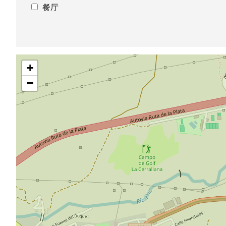
餐厅
跳
+
过
地
−
图