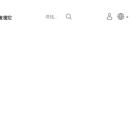
语
主动语
中文
我
寻找
发现它
言
的
个
选
人
择
空
器
间