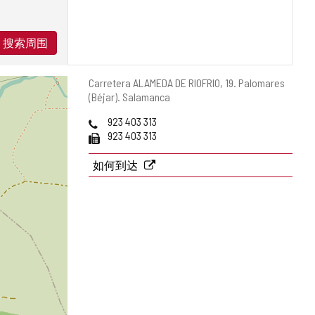
搜索周围
邮
Carretera ALAMEDA DE RIOFRIO, 19.
Palomares
寄
(Béjar).
Salamanca
地
电
923 403 313
址
话
传
923 403 313
真
如何到达