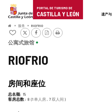
Portal
跳至内容
PORTAL DE TURISMO DE
Superi
de
CASTILLA Y LEÓN
遗产与
Turismo
开
服务
RIOFRIO
始
推
Facebook
PDF
打
de
从
特
版
印
我
本
Castilla
的
公寓式旅馆
笔
y
记
RIOFRIO
本
León
中
添
加/
删
房间和座位
除
总名额
15
客房总数
8
1
单人房
7
双人间