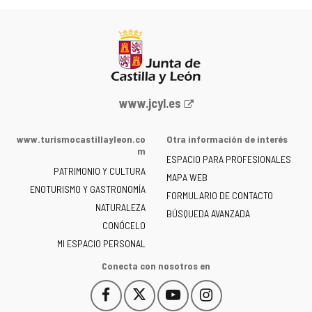
Portal
www.jcyl.es
web
de
www.turismocastillayleon.co
Otra información de interés
la
m
ESPACIO PARA PROFESIONALES
Junta
PATRIMONIO Y CULTURA
de
MAPA WEB
ENOTURISMO Y GASTRONOMÍA
Castilla
FORMULARIO DE CONTACTO
NATURALEZA
y
BÚSQUEDA AVANZADA
León
CONÓCELO
-
MI ESPACIO PERSONAL
Conecta con nosotros en
Facebook
X
YouTube
Instagram
Este
Este
Este
Este