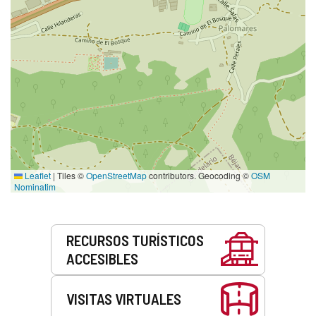
Leaflet
|
Tiles ©
OpenStreetMap
contributors. Geocoding ©
OSM
Nominatim
Servicios
RECURSOS TURÍSTICOS
ACCESIBLES
VISITAS VIRTUALES