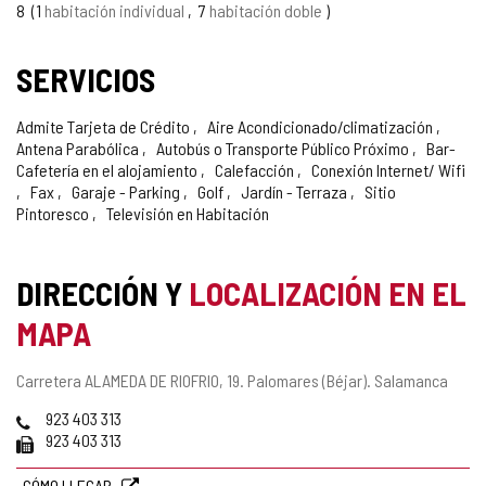
8
1
habitación individual
7
habitación doble
SERVICIOS
Admite Tarjeta de Crédito
Aire Acondicionado/climatización
Antena Parabólica
Autobús o Transporte Público Próximo
Bar-
Cafetería en el alojamiento
Calefacción
Conexión Internet/ Wifi
Fax
Garaje - Parking
Golf
Jardín - Terraza
Sitio
Pintoresco
Televisión en Habitación
DIRECCIÓN Y
LOCALIZACIÓN EN EL
MAPA
Dirección
Carretera ALAMEDA DE RIOFRIO, 19.
Palomares (Béjar).
Salamanca
postal
Teléfonos
923 403 313
Fax
923 403 313
CÓMO LLEGAR