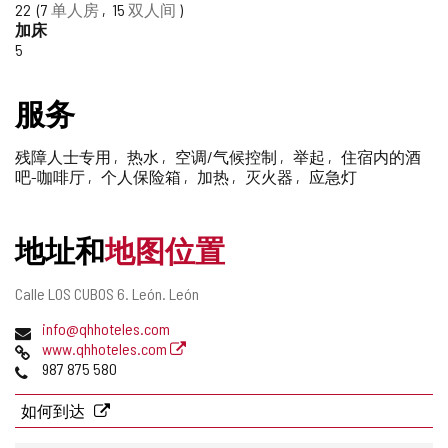
赖
22
7
单人房
15
双人间
删
的
加床
除
5
旅
游
服务
印
残障人士专用
热水
空调/气候控制
举起
住宿内的酒
吧-咖啡厅
个人保险箱
加热
灭火器
应急灯
章
地址和
地图位置
邮
Calle LOS CUBOS 6.
León.
León
寄
电
info@qhhoteles.com
地
子
网
www.qhhoteles.com
址
邮
页
电
987 875 580
件
话
地
如何到达
址