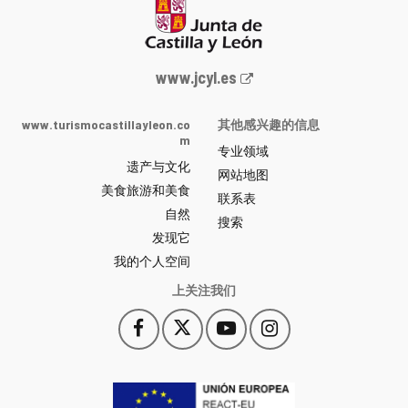
Junta
www.jcyl.es
de
Castilla
www.turismocastillayleon.co
其他感兴趣的信息
y
m
专业领域
León
遗产与文化
网
网站地图
美食旅游和美食
站
联系表
自然
门
搜索
户
发现它
-
我的个人空间
上关注我们
Facebook
X
YouTube
Instagram
此
此
此
此
链
链
链
链
接
接
接
接
会
会
会
会