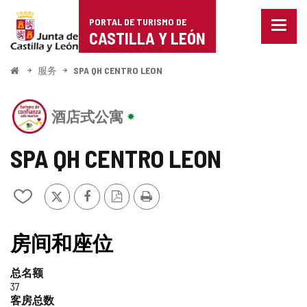
Portal
跳至内容
PORTAL DE TURISMO DE
菜
de
CASTILLA Y LEÓN
单
已
Turismo
关
开
服务
SPA QH CENTRO LEON
闭。
始
de
显
该
示
Castilla
酒店式公寓
机
导
构
航
y
拥
选
SPA QH CENTRO LEON
有
项
León
CASTILLA
Y
推
Facebook
PDF
打
从
LEÓN
特
版
印
我
旅
本
的
值
游
笔
房间和座位
信
记
得
托
本
印
总名额
中
信
章
37
添
客房总数
加/