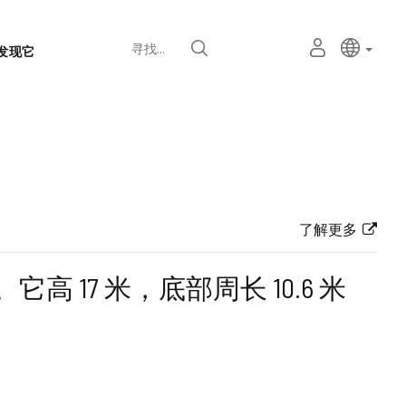
语
主动语
中文
我
寻找
发现它
言
的
个
选
人
择
空
器
间
了解更多
高 17 米，底部周长 10.6 米