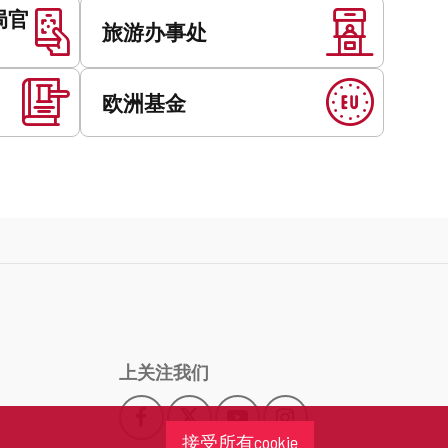
局官
旅游办事处
欧洲基金
上关注我们
Facebook
X
YouTube
Instagram
此
此
此
此
接受所有cookie
链
链
链
链