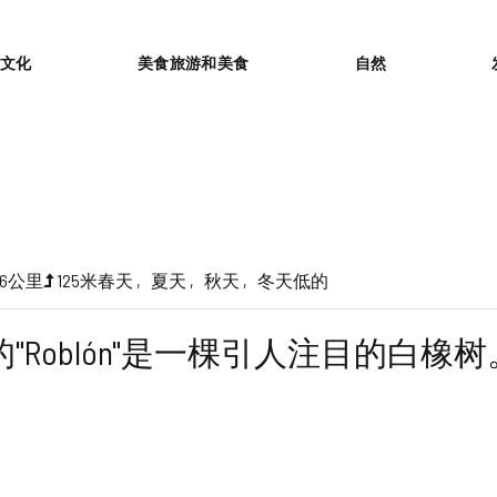
or
文化
美食旅游和美食
自然
.6公里
125米
春天
夏天
秋天
冬天
低的
Roblón"是一棵引人注目的白橡树。它