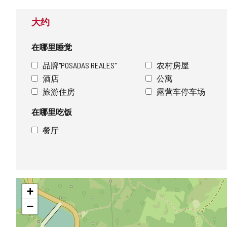
大约
在哪里睡觉
品牌"POSADAS REALES"
农村房屋
酒店
公寓
旅游住房
露营车停车场
在哪里吃饭
餐厅
跳
+
过
地
−
图