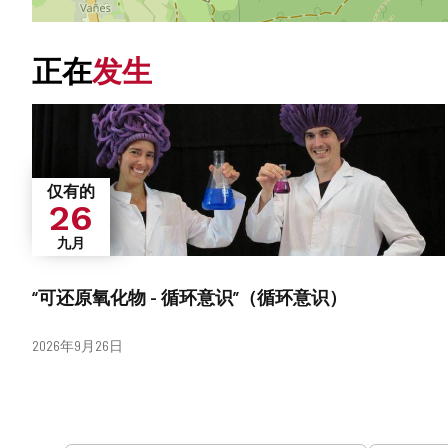
正在
发生
仅有的
26
九月
“可还原氧化物 - 循环意识”（循环意识）
日
2026年9月26日
期