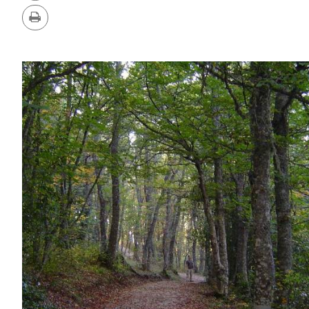
删
版
除
站
本
打
印
图
片
库