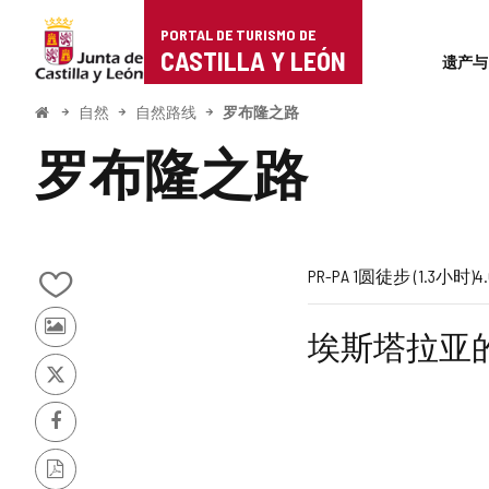
Portal
跳至内容
PORTAL DE TURISMO DE
Superi
de
CASTILLA Y LEÓN
遗产与
Turismo
开
自然
自然路线
罗布隆之路
始
de
罗布隆之路
Castilla
y
León
航
旅
一
长
高
受
路
链
PR-PA 1
圆
徒步 (1.3小时)
4
从
线
行
半
度
程
到
线
接
我
其
埃斯塔拉亚的"
的
代
梯
推
难
到
他
笔
游
记
推
码
度
崇
度
外
客
本
特
的
中
Facebook
（米）
的
部
照
添
片
加/
网
PDF