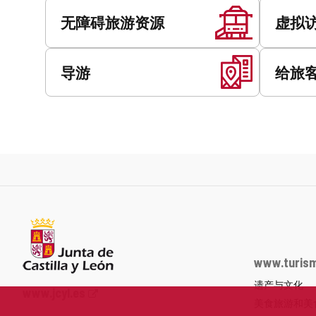
服
务
无障碍旅游资源
虚拟
导游
给旅
www.turism
遗产与文化
Junta
www.jcyl.es
美食旅游和美
de