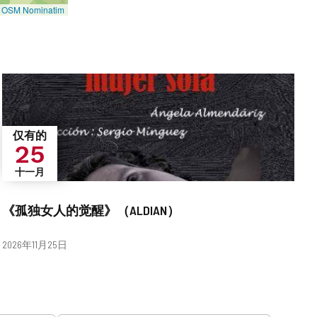
©
OSM Nominatim
仅有的
25
十一月
《孤独女人的觉醒》（ALDIAN）
日
2026年11月25日
期