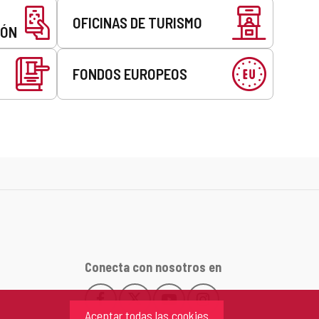
OFICINAS DE TURISMO
EÓN
FONDOS EUROPEOS
Conecta con nosotros en
Facebook
X
YouTube
Instagram
Este
Este
Este
Este
Aceptar todas las cookies