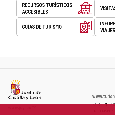
Servicios
RECURSOS TURÍSTICOS
VISITA
ACCESIBLES
INFOR
GUÍAS DE TURISMO
VIAJE
www.turism
PATRIMONIO Y 
Portal
www.jcyl.es
ENOTURISMO Y
web