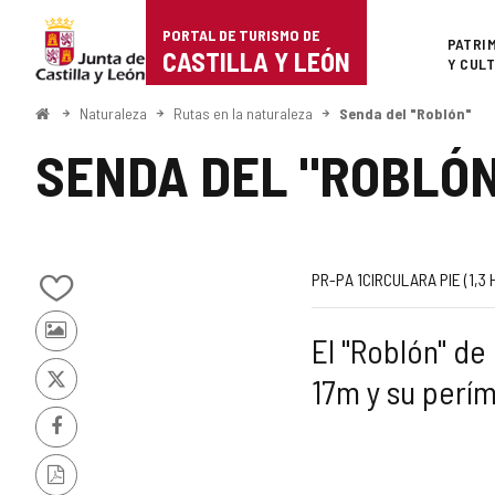
Portal
Saltar al contenido
PORTAL DE TURISMO DE
Superi
PATRI
de
CASTILLA Y LEÓN
Y CUL
Turismo
Inicio
Naturaleza
Rutas en la naturaleza
Senda del "Roblón"
de
SENDA DEL "ROBLÓ
Castilla
y
León
Código
Trayecto
Medio
Longitud
Desnivel
Recomendad
Dificultad
Enlace
PR-PA 1
CIRCULAR
A PIE (1,3
Añadir/quitar
de
subida
de
a
de
Fotos
El "Roblón" de
mis
la
(m)
la
web
de
cuadernos
17m y su perím
otros
X
ruta
ruta
externa
turistas
Facebook
Versión