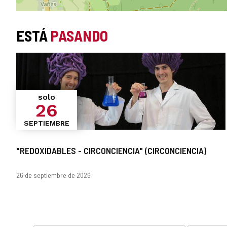
ESTÁ
PASANDO
solo
26
SEPTIEMBRE
"REDOXIDABLES - CIRCONCIENCIA" (CIRCONCIENCIA)
Fechas
26 de septiembre de 2026