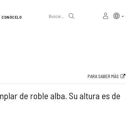
Selector
Idioma a
españ
MI
Buscar
CONÓCELO
de
ESPACIO
PERSONAL
idioma
PARA SABER MÁS
mplar de roble alba. Su altura es de