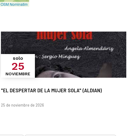
©
OSM Nominatim
solo
25
NOVIEMBRE
"EL DESPERTAR DE LA MUJER SOLA" (ALDIAN)
Fechas
25 de noviembre de 2026