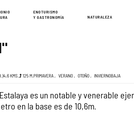
or
MONIO
ENOTURISMO
NATURALEZA
TURA
Y GASTRONOMÍA
N"
a
H.
)
4,6
KMS.
125
M.
PRIMAVERA
VERANO
OTOÑO
INVIERNO
BAJA
 Estalaya es un notable y venerable eje
etro en la base es de 10,6m.