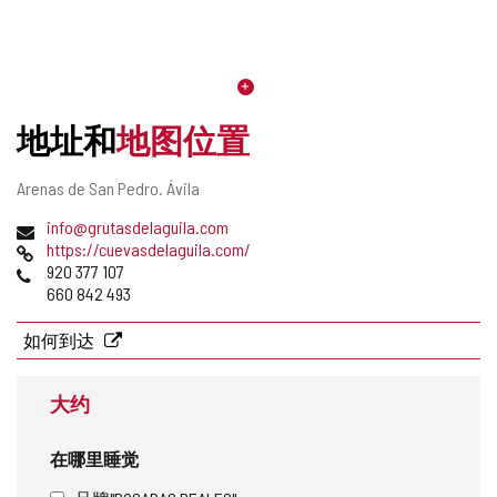
地址和
地图位置
邮
Arenas de San Pedro.
Ávila
寄
电
info@grutasdelaguila.com
地
子
网
https://cuevasdelaguila.com/
址
邮
页
电
920 377 107
件
话
660 842 493
地
址
如何到达
大约
在哪里睡觉