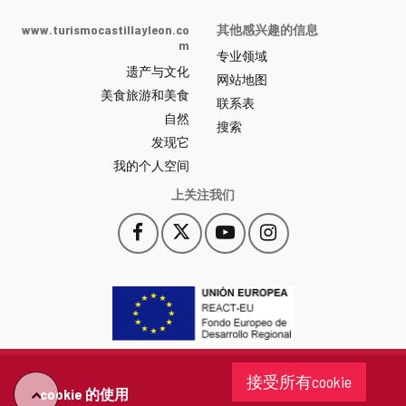
de
Castilla
www.turismocastillayleon.co
其他感兴趣的信息
y
m
专业领域
León
遗产与文化
网
网站地图
美食旅游和美食
站
联系表
自然
门
搜索
户
发现它
-
我的个人空间
上关注我们
Facebook
X
YouTube
Instagram
此
此
此
此
链
链
链
链
接
接
接
接
会
会
会
会
打
打
打
打
开
开
开
开
一
一
一
一
个
个
个
个
接受所有cookie
新
新
新
新
cookie 的使用
"回
窗
窗
窗
窗