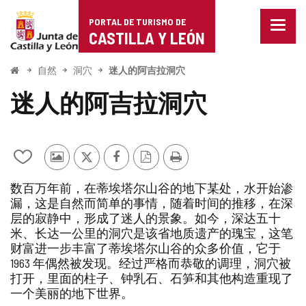
Portal
跳至内容
PORTAL DE TURISMO DE
菜
de
CASTILLA Y LEÓN
单
已
Turismo
关
开
自然
洞穴
迷人的阿吉拉洞穴
闭。
始
de
显
迷人的阿吉拉洞穴
示
Castilla
导
航
y
选
项
从
其
推
Facebook
PDF
打
León
我
他
特
版
印
数百万年前，在蒂埃塔尔山谷的地下某处，水开始渗
的
游
本
漏，这是自然而简单的事情，随着时间的推移，在深
笔
客
层的寂静中，形成了迷人的景象。如今，深达五十
记
的
本
照
米、长达一公里的洞穴是该省地质遗产的瑰宝，这笔
中
片
财富进一步丰富了蒂埃塔尔山谷的众多价值，它于
添
1963 年偶然被发现。经过严格而恭敬的调理，洞穴被
加/
打开，里面的柱子、钟乳石、石笋和其他构造重现了
删
一个美丽的地下世界。
除