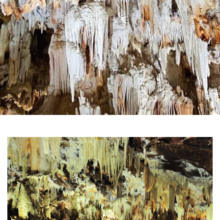
滑
动
1
图
de
3
片
库