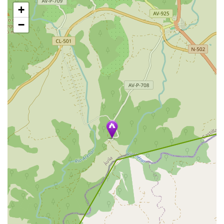
跳
+
过
地
−
图