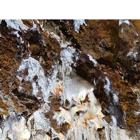
幻
图
灯
片
片
数
量:
库
3