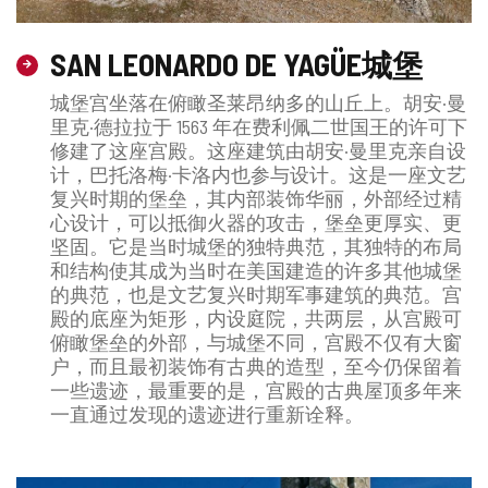
SAN LEONARDO DE YAGÜE城堡
城堡宫坐落在俯瞰圣莱昂纳多的山丘上。胡安·曼
里克·德拉拉于 1563 年在费利佩二世国王的许可下
修建了这座宫殿。这座建筑由胡安·曼里克亲自设
计，巴托洛梅·卡洛内也参与设计。这是一座文艺
复兴时期的堡垒，其内部装饰华丽，外部经过精
心设计，可以抵御火器的攻击，堡垒更厚实、更
坚固。它是当时城堡的独特典范，其独特的布局
和结构使其成为当时在美国建造的许多其他城堡
的典范，也是文艺复兴时期军事建筑的典范。宫
殿的底座为矩形，内设庭院，共两层，从宫殿可
俯瞰堡垒的外部，与城堡不同，宫殿不仅有大窗
户，而且最初装饰有古典的造型，至今仍保留着
一些遗迹，最重要的是，宫殿的古典屋顶多年来
一直通过发现的遗迹进行重新诠释。