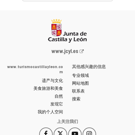
Junta
www.jcyl.es
de
Castilla
www.turismocastillayleon.co
其他感兴趣的信息
y
m
专业领域
León
遗产与文化
网
网站地图
美食旅游和美食
站
联系表
自然
门
搜索
户
发现它
-
我的个人空间
上关注我们
Facebook
X
YouTube
Instagram