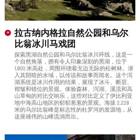
拉古纳内格拉自然公园和乌尔
比翁冰川马戏团
探索黑湖自然公园和乌尔比翁冰川环线，这是一
个自然角落，拥有令人印象深刻的黑湖，位于
1,800 米高处，周围环绕着无边无际的松树林。潜
入其阴暗的水域，以传说和故事而闻名。这个泻
湖系统是冰川作用的结果，展现了冰斗、断层、
褶皱和错位的景观。体验森林、泻湖、溪流和高
山草甸的对比交响乐，这些对比定义了伊比利亚
地中海高山地区的郁郁葱葱的景观。海拔 2,228
米的乌尔比翁峰是标志性的杜罗河的发源地，从
这座雄伟的山峰流淌而出。