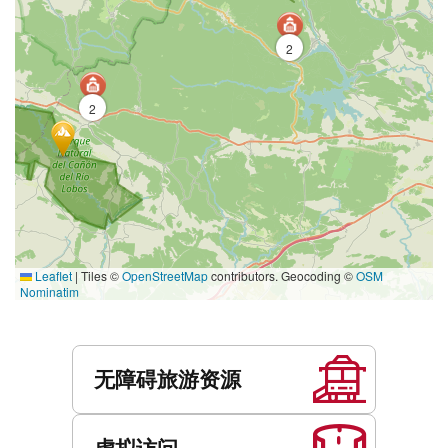
2
2
Leaflet
|
Tiles ©
OpenStreetMap
contributors. Geocoding ©
OSM
Nominatim
服
务
无障碍旅游资源
虚拟访问