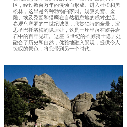
区，经过数百万年的侵蚀而形成。进入杜松和黑
松林，这里是各种动物的家园。观察秃鹫、金
雕、埃及秃鹫和猎鹰在自然栖息地的成对生活。
参观乌塞罗的中世纪城堡，欣赏独特的全景，沉
思圣巴托洛梅的隐居处，这是一座坐落在峡谷岩
石中的百年见证。这座 13 世纪的圣殿骑士隐居处
融合了历史和自然，优雅地融入景观，提供令人
惊叹的景色，将您带到另一个时代。