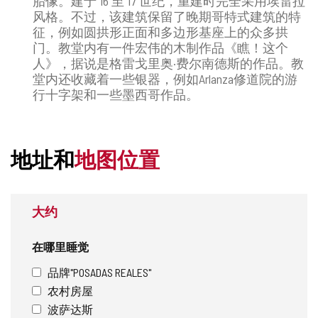
胎像。建于 16 至 17 世纪，重建时完全采用埃雷拉
风格。不过，该建筑保留了晚期哥特式建筑的特
征，例如圆拱形正面和多边形基座上的众多拱
门。教堂内有一件宏伟的木制作品《瞧！这个
人》，据说是格雷戈里奥·费尔南德斯的作品。教
堂内还收藏着一些银器，例如Arlanza修道院的游
行十字架和一些墨西哥作品。
地址和
地图位置
大约
在哪里睡觉
品牌"POSADAS REALES"
农村房屋
波萨达斯