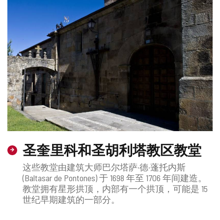
圣奎里科和圣胡利塔教区教堂
这些教堂由建筑大师巴尔塔萨·德·蓬托内斯
(Baltasar de Pontones) 于 1698 年至 1706 年间建造。
教堂拥有星形拱顶，内部有一个拱顶，可能是 15
世纪早期建筑的一部分。