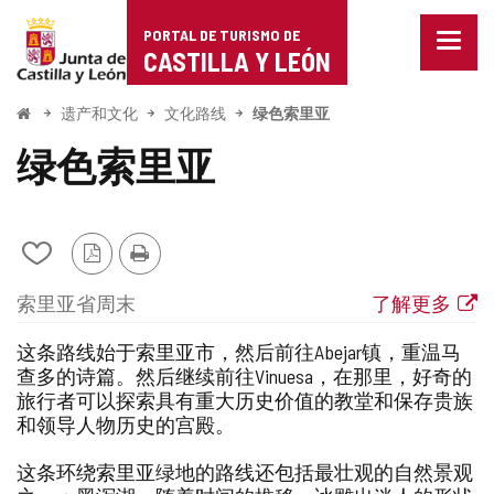
Portal
跳至内容
PORTAL DE TURISMO DE
菜
de
CASTILLA Y LEÓN
单
已
Turismo
关
开
遗产和文化
文化路线
绿色索里亚
闭。
始
de
显
绿色索里亚
示
Castilla
导
航
y
选
项
从
PDF
打
León
我
版
印
地
航
链
索里亚省
周末
了解更多
的
本
点
线
接
笔
类
到
这条路线始于索里亚市，然后前往Abejar镇，重温马
记
本
型
外
查多的诗篇。然后继续前往Vinuesa，在那里，好奇的
中
部
旅行者可以探索具有重大历史价值的教堂和保存贵族
添
网
和领导人物历史的宫殿。
加/
站
删
这条环绕索里亚绿地的路线还包括最壮观的自然景观
除