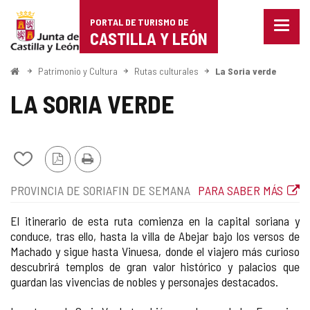
Portal
Saltar al contenido
PORTAL DE TURISMO DE
Menu
de
CASTILLA Y LEÓN
cerra
Mostr
Turismo
opcio
Inicio
Patrimonio y Cultura
Rutas culturales
La Soria verde
de
de
naveg
LA SORIA VERDE
Castilla
y
Añadir/quitar
Versión
Imprimir
León
de
PDF
Localización
Tipo
Enlace
PROVINCIA DE SORIA
FIN DE SEMANA
PARA SABER MÁS
mis
de
a
cuadernos
la
web
El itinerario de esta ruta comienza en la capital soriana y
ruta
externa
conduce, tras ello, hasta la villa de Abejar bajo los versos de
Machado y sigue hasta Vinuesa, donde el viajero más curioso
descubrirá templos de gran valor histórico y palacios que
guardan las vivencias de nobles y personajes destacados.