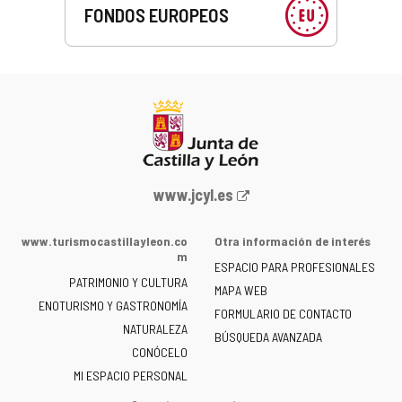
FONDOS EUROPEOS
Portal
www.jcyl.es
web
de
www.turismocastillayleon.co
Otra información de interés
la
m
ESPACIO PARA PROFESIONALES
Junta
PATRIMONIO Y CULTURA
de
MAPA WEB
ENOTURISMO Y GASTRONOMÍA
Castilla
FORMULARIO DE CONTACTO
NATURALEZA
y
BÚSQUEDA AVANZADA
León
CONÓCELO
-
MI ESPACIO PERSONAL