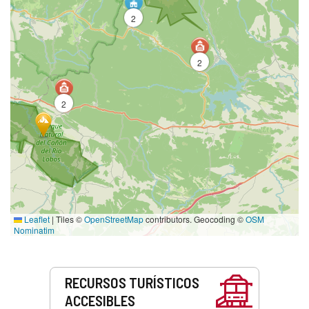
2
2
2
Leaflet
|
Tiles ©
OpenStreetMap
contributors. Geocoding ©
OSM
Nominatim
Servicios
RECURSOS TURÍSTICOS
ACCESIBLES