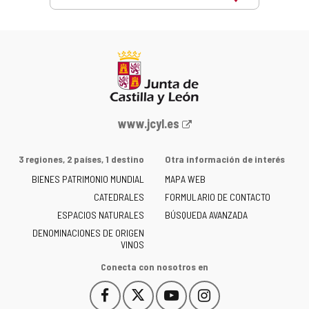
Este
enlace
se
abrirá
en
una
ventana
nueva.
Portal
www.jcyl.es
web
de
3 regiones, 2 países, 1 destino
Otra información de interés
la
BIENES PATRIMONIO MUNDIAL
MAPA WEB
Junta
CATEDRALES
de
FORMULARIO DE CONTACTO
Castilla
ESPACIOS NATURALES
BÚSQUEDA AVANZADA
y
DENOMINACIONES DE ORIGEN
León
VINOS
-
Conecta con nosotros en
Facebook
X
YouTube
Instagram
Este
Este
Este
Este