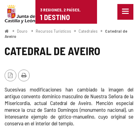
Douro
Saltar al contenido
3 REGIONES, 2 PAÍSES,
Menu
1 DESTINO
cerra
Mostr
opcio
Inicio
Douro
Recursos Turísticos
Catedrales
Catedral de
de
Aveiro
naveg
CATEDRAL DE AVEIRO
Versión
Imprimir
PDF
Sucesivas modificaciones han cambiado la imagen del
antiguo convento dominico masculino de Nuestra Señora de la
Misericordia, actual Catedral de Aveiro. Mención especial
merece la cruz de Santo Domingos (monumento nacional), un
interesante ejemplo de gótico-manuelino, cuyo original se
conserva en el interior del templo.