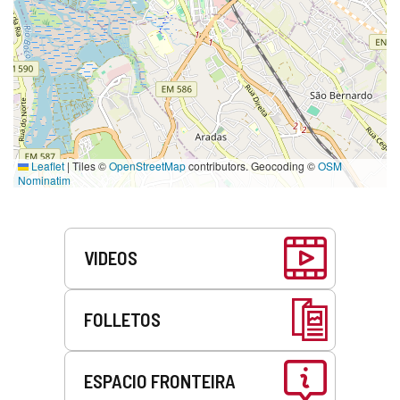
Leaflet
|
Tiles ©
OpenStreetMap
contributors. Geocoding ©
OSM
Nominatim
Servicios
VIDEOS
FOLLETOS
ESPACIO FRONTEIRA