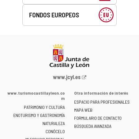
FONDOS EUROPEOS
Portal
www.jcyl.es
web
de
www.turismocastillayleon.co
Otra información de interés
la
m
ESPACIO PARA PROFESIONALES
Junta
PATRIMONIO Y CULTURA
de
MAPA WEB
ENOTURISMO Y GASTRONOMÍA
Castilla
FORMULARIO DE CONTACTO
NATURALEZA
y
BÚSQUEDA AVANZADA
León
CONÓCELO
-