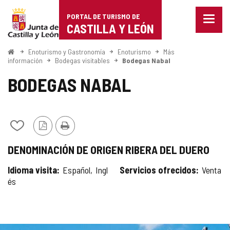
Portal
Saltar al contenido
PORTAL DE TURISMO DE
Menu
de
CASTILLA Y LEÓN
cerra
Mostr
Turismo
opcio
Inicio
Enoturismo y Gastronomía
Enoturismo
Más
de
información
Bodegas visitables
Bodegas Nabal
de
naveg
BODEGAS NABAL
Castilla
y
León
Añadir/quitar
Versión
Imprimir
de
PDF
DENOMINACIÓN DE ORIGEN RIBERA DEL DUERO
mis
cuadernos
Idioma visita
Español
Ingl
Servicios ofrecidos
Venta
és