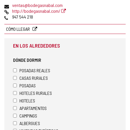
postal
Dirección
ventas@bodegasnabal.com
de
Página
http://bodegasnabal.com/
correo
Web
Teléfonos
947 544 218
electrónico
CÓMO LLEGAR
EN LOS ALREDEDORES
DÓNDE DORMIR
POSADAS REALES
CASAS RURALES
POSADAS
HOTELES RURALES
HOTELES
APARTAMENTOS
CAMPINGS
ALBERGUES