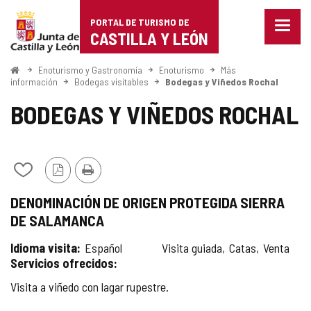
Portal
Saltar al contenido
PORTAL DE TURISMO DE
Menu
de
CASTILLA Y LEÓN
cerra
Mostr
Turismo
opcio
Inicio
Enoturismo y Gastronomía
Enoturismo
Más
de
información
Bodegas visitables
Bodegas y Viñedos Rochal
de
naveg
BODEGAS Y VIÑEDOS ROCHAL
Castilla
y
León
Añadir/quitar
Versión
Imprimir
de
PDF
DENOMINACIÓN DE ORIGEN PROTEGIDA SIERRA
mis
cuadernos
DE SALAMANCA
Idioma visita
Español
Visita guiada
Catas
Venta
Servicios ofrecidos
Visita a viñedo con lagar rupestre.