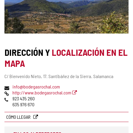
DIRECCIÓN Y
LOCALIZACIÓN EN EL
MAPA
Dirección
C/ Bienvenido Nieto, 17.
Santibáñez de la Sierra.
Salamanca
postal
Dirección
info@bodegasrochal.com
de
Página
http://www.bodegasrochal.com
correo
Web
Teléfonos
923 435 260
electrónico
635 976 670
CÓMO LLEGAR