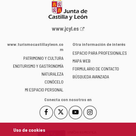
Portal
www.jcyl.es
web
de
www.turismocastillayleon.co
Otra información de interés
la
m
ESPACIO PARA PROFESIONALES
Junta
PATRIMONIO Y CULTURA
de
MAPA WEB
ENOTURISMO Y GASTRONOMÍA
Castilla
FORMULARIO DE CONTACTO
NATURALEZA
y
BÚSQUEDA AVANZADA
León
CONÓCELO
-
MI ESPACIO PERSONAL
Conecta con nosotros en
Facebook
X
YouTube
Instagram
Este
Este
Este
Este
enlace
enlace
enlace
enlace
se
se
se
se
Uso de cookies
abrirá
abrirá
abrirá
abrirá