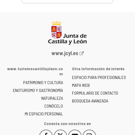
Portal
www.jcyl.es
web
de
www.turismocastillayleon.co
Otra información de interés
la
m
ESPACIO PARA PROFESIONALES
Junta
PATRIMONIO Y CULTURA
de
MAPA WEB
ENOTURISMO Y GASTRONOMÍA
Castilla
FORMULARIO DE CONTACTO
NATURALEZA
y
BÚSQUEDA AVANZADA
León
CONÓCELO
-
MI ESPACIO PERSONAL
Conecta con nosotros en