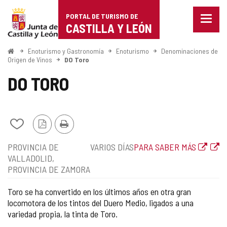
Portal
Saltar al contenido
PORTAL DE TURISMO DE
Menu
de
CASTILLA Y LEÓN
cerra
Mostr
Turismo
opcio
Inicio
Enoturismo y Gastronomía
Enoturismo
Denominaciones de
de
Origen de Vinos
DO Toro
de
naveg
DO TORO
Castilla
y
León
Añadir/quitar
Versión
Imprimir
de
PDF
Localización
Tipo
Enlace
PROVINCIA DE
VARIOS DÍAS
PARA SABER MÁS
mis
de
a
VALLADOLID
cuadernos
la
web
PROVINCIA DE ZAMORA
ruta
externa
Toro se ha convertido en los últimos años en otra gran
locomotora de los tintos del Duero Medio, ligados a una
variedad propia, la tinta de Toro.