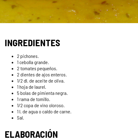
Diapositiva
1
de
INGREDIENTES
2
2 pichones.
1 cebolla grande.
2 tomates pequeños.
2 dientes de ajos enteros.
1/2 dl. de aceite de oliva.
1 hoja de laurel.
5 bolas de pimienta negra.
1 rama de tomillo.
1/2 copa de vino oloroso.
1 l. de agua o caldo de carne.
Sal.
ELABORACIÓN