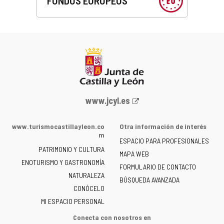
FONDOS EUROPEOS
Portal
www.jcyl.es
web
de
www.turismocastillayleon.co
Otra información de interés
la
m
ESPACIO PARA PROFESIONALES
Junta
PATRIMONIO Y CULTURA
de
MAPA WEB
ENOTURISMO Y GASTRONOMÍA
Castilla
FORMULARIO DE CONTACTO
NATURALEZA
y
BÚSQUEDA AVANZADA
León
CONÓCELO
-
MI ESPACIO PERSONAL
Conecta con nosotros en