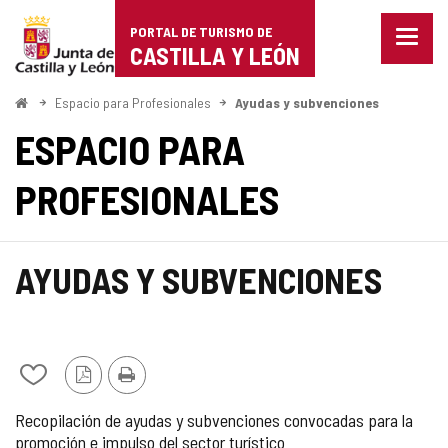
Portal
Saltar al contenido
PORTAL DE TURISMO DE
Menu
de
CASTILLA Y LEÓN
cerra
Mostr
Turismo
opcio
Inicio
Espacio para Profesionales
Ayudas y subvenciones
de
de
ESPACIO PARA
naveg
Castilla
PROFESIONALES
y
León
AYUDAS Y SUBVENCIONES
Añadir/quitar
Versión
Imprimir
de
PDF
Recopilación de ayudas y subvenciones convocadas para la
mis
promoción e impulso del sector turístico
cuadernos