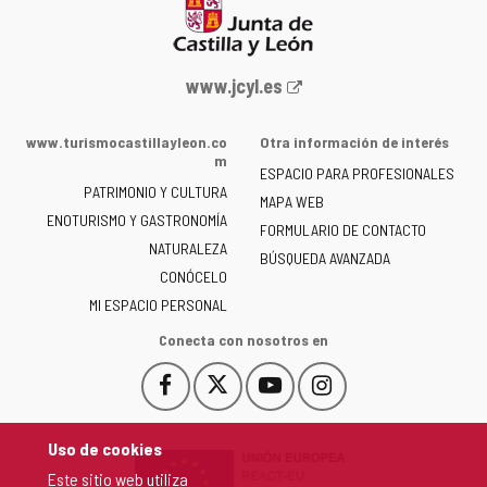
Portal
www.jcyl.es
web
de
www.turismocastillayleon.co
Otra información de interés
la
m
ESPACIO PARA PROFESIONALES
Junta
PATRIMONIO Y CULTURA
de
MAPA WEB
ENOTURISMO Y GASTRONOMÍA
Castilla
FORMULARIO DE CONTACTO
NATURALEZA
y
BÚSQUEDA AVANZADA
León
CONÓCELO
-
MI ESPACIO PERSONAL
Conecta con nosotros en
Facebook
X
YouTube
Instagram
Este
Este
Este
Este
enlace
enlace
enlace
enlace
se
se
se
se
Uso de cookies
abrirá
abrirá
abrirá
abrirá
Este sitio web utiliza
en
en
en
en