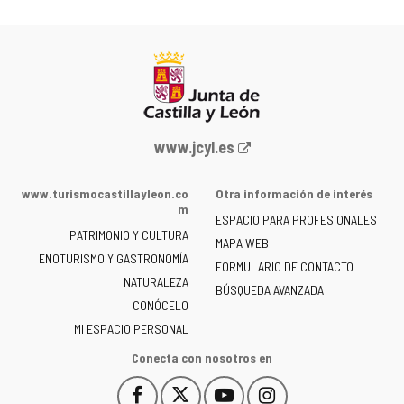
Portal
www.jcyl.es
web
de
www.turismocastillayleon.co
Otra información de interés
la
m
ESPACIO PARA PROFESIONALES
Junta
PATRIMONIO Y CULTURA
de
MAPA WEB
ENOTURISMO Y GASTRONOMÍA
Castilla
FORMULARIO DE CONTACTO
NATURALEZA
y
BÚSQUEDA AVANZADA
León
CONÓCELO
-
MI ESPACIO PERSONAL
Conecta con nosotros en
Facebook
X
YouTube
Instagram
Este
Este
Este
Este