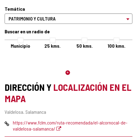
Temática
Buscar en un radio de
Municipio
25
kms.
50
kms.
100
kms.
DIRECCIÓN Y
LOCALIZACIÓN EN EL
MAPA
Dirección
Valdelosa.
Salamanca
postal
Página
https://www.fclm.com/ruta-recomendada/el-alcornocal-de-
Web
valdelosa-salamanca/