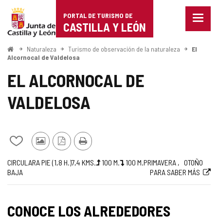
Portal
Saltar al contenido
PORTAL DE TURISMO DE
Menu
de
CASTILLA Y LEÓN
cerra
Mostr
Turismo
opcio
Inicio
Naturaleza
Turismo de observación de la naturaleza
El
de
Alcornocal de Valdelosa
de
naveg
EL ALCORNOCAL DE
Castilla
VALDELOSA
y
León
Añadir/quitar
Fotos
Versión
Imprimir
de
de
PDF
Trayecto
Medio
Longitud
Desnivel
Desnivel
Recomendada
Dificultad
Enlace
CIRCULAR
A PIE (1,8
H.
)
7,4
KMS.
100
M.
100
M.
PRIMAVERA
OTOÑO
mis
otros
BAJA
PARA SABER MÁS
subida
bajada
de
a
cuadernos
turistas
(m)
(m)
la
web
ruta
externa
CONOCE LOS ALREDEDORES